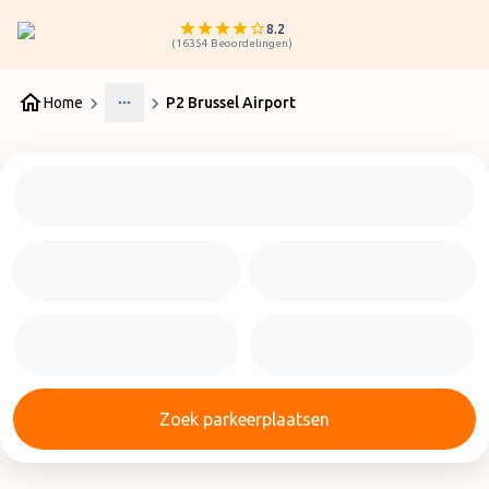
8.2
(
16354
Beoordelingen
)
Home
P2 Brussel Airport
More
Zoek parkeerplaatsen