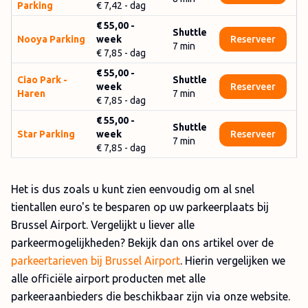
Parking
€ 7,42
- dag
€ 55,00
-
Shuttle
Nooya Parking
week
Reserveer
7
min
€ 7,85
- dag
€ 55,00
-
Ciao Park -
Shuttle
week
Reserveer
Haren
7
min
€ 7,85
- dag
€ 55,00
-
Shuttle
Star Parking
week
Reserveer
7
min
€ 7,85
- dag
Het is dus zoals u kunt zien eenvoudig om al snel
tientallen euro's te besparen op uw parkeerplaats bij
Brussel Airport. Vergelijkt u liever alle
parkeermogelijkheden? Bekijk dan ons artikel over de
parkeertarieven bij Brussel Airport
. Hierin vergelijken we
alle officiële airport producten met alle
parkeeraanbieders die beschikbaar zijn via onze website.