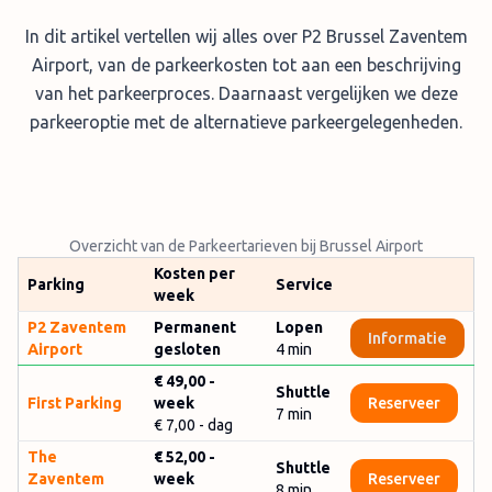
In dit artikel vertellen wij alles over P2 Brussel Zaventem
Airport, van de parkeerkosten tot aan een beschrijving
van het parkeerproces. Daarnaast vergelijken we deze
parkeeroptie met de alternatieve parkeergelegenheden.
Overzicht van de Parkeertarieven bij Brussel Airport
Kosten per
Parking
Service
week
P2 Zaventem
Permanent
Lopen
Informatie
Airport
gesloten
4 min
€ 49,00
-
Shuttle
First Parking
week
Reserveer
7
min
€ 7,00
- dag
The
€ 52,00
-
Shuttle
Zaventem
week
Reserveer
8
min