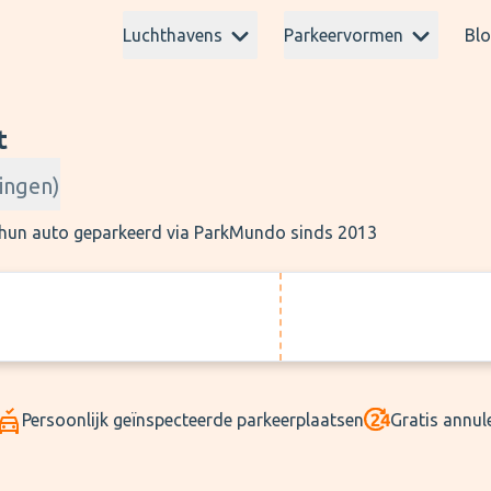
Luchthavens
Parkeervormen
Bl
t
ingen
)
n hun auto geparkeerd via ParkMundo sinds 2013
Persoonlijk geïnspecteerde parkeerplaatsen
Gratis annul