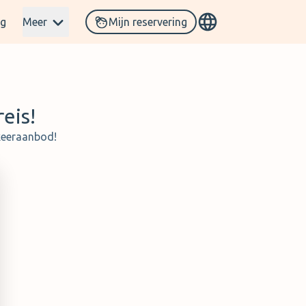
og
Meer
Mijn reservering
eis!
rkeeraanbod!