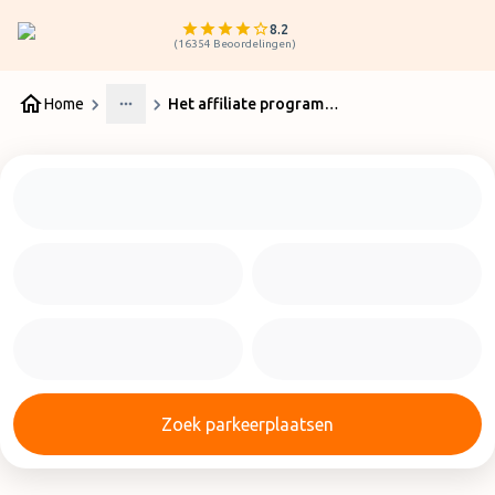
8.2
(
16354
Beoordelingen
)
Home
Het affiliate programma van ParkMundo
More
Zoek parkeerplaatsen