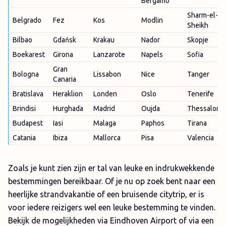
Bergamo
Sharm-el-
Belgrado
Fez
Kos
Modlin
Sheikh
Bilbao
Gdańsk
Krakau
Nador
Skopje
Boekarest
Girona
Lanzarote
Napels
Sofia
Gran
Bologna
Lissabon
Nice
Tanger
Canaria
Bratislava
Heraklion
Londen
Oslo
Tenerife
Brindisi
Hurghada
Madrid
Oujda
Thessalonik
Budapest
Iasi
Malaga
Paphos
Tirana
Catania
Ibiza
Mallorca
Pisa
Valencia
Zoals je kunt zien zijn er tal van leuke en indrukwekkende
bestemmingen bereikbaar. Of je nu op zoek bent naar een
heerlijke strandvakantie of een bruisende citytrip, er is
voor iedere reizigers wel een leuke bestemming te vinden.
Bekijk de mogelijkheden via Eindhoven Airport of via een