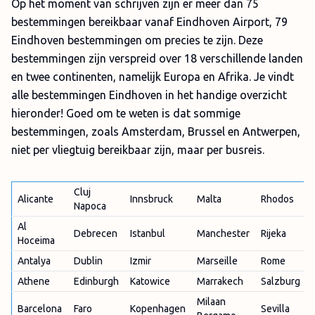
Op het moment van schrijven zijn er meer dan 75
bestemmingen bereikbaar vanaf Eindhoven Airport, 79
Eindhoven bestemmingen om precies te zijn. Deze
bestemmingen zijn verspreid over 18 verschillende landen
en twee continenten, namelijk Europa en Afrika. Je vindt
alle bestemmingen Eindhoven in het handige overzicht
hieronder! Goed om te weten is dat sommige
bestemmingen, zoals Amsterdam, Brussel en Antwerpen,
niet per vliegtuig bereikbaar zijn, maar per busreis.
Cluj
Alicante
Innsbruck
Malta
Rhodos
Napoca
Al
Debrecen
Istanbul
Manchester
Rijeka
Hoceima
Antalya
Dublin
Izmir
Marseille
Rome
Athene
Edinburgh
Katowice
Marrakech
Salzburg
Milaan
Barcelona
Faro
Kopenhagen
Sevilla