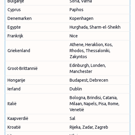
Bulgarije
Sofia, Varna
Cyprus
Paphos
Denemarken
Kopenhagen
Egypte
Hurghada, Sharm-el-Sheikh
Frankrijk
Nice
Athene, Heraklion, Kos,
Griekenland
Rhodos, Thessaloniki,
Zakyntos
Edinburgh, Londen,
Groot-Brittannië
Manchester
Hongarije
Budapest, Debrecen
Ierland
Dublin
Bologna, Brindisi, Catania,
Italië
Milaan, Napels, Pisa, Rome,
Venetië
Kaapverdië
Sal
Kroatië
Rijeka, Zadar, Zagreb