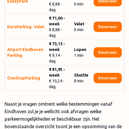
EazzyPark
Reserveer
€ 8,88
-
0
min
dag
€ 71,00
-
week
Valet
EuroParking- Valet
Reserveer
€ 8,88
-
0
min
dag
€ 73,13
-
Airport Eindhoven
week
Lopen
Reserveer
Parking
€ 9,14
-
1
min
dag
€ 81,95
-
week
Shuttle
OneStopParking
Reserveer
€ 10,24
-
8
min
dag
Naast je vragen omtrent welke bestemmingen vanaf
Eindhoven zul je je wellicht ook afvragen welke
parkeermogelijkheden er beschikbaar zijn. Het
bovenstaande overzicht toont je een opsomming van de