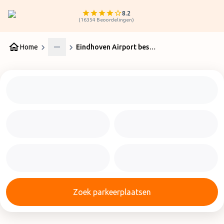
8.2
(
16354
Beoordelingen
)
Home
Eindhoven Airport bestemmingen
More
Zoek parkeerplaatsen