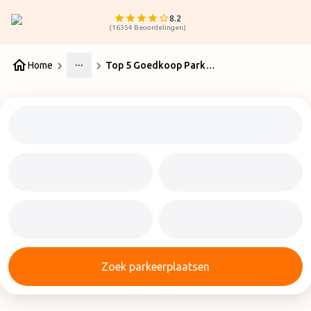
8.2
(
16354
Beoordelingen
)
Home
Top 5 Goedkoop Parkeren Charleroi Airport
More
Zoek parkeerplaatsen