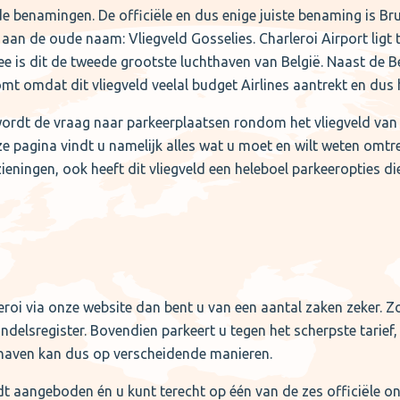
nde benamingen. De officiële en dus enige juiste benaming is B
an de oude naam: Vliegveld Gosselies. Charleroi Airport ligt t
rmee is dit de tweede grootste luchthaven van België. Naast de
mt omdat dit vliegveld veelal budget Airlines aantrekt en dus
wordt de vraag naar parkeerplaatsen rondom het vliegveld van C
eze pagina vindt u namelijk alles wat u moet en wilt weten omtr
ieningen, ook heeft dit vliegveld een heleboel parkeeropties d
roi via onze website dan bent u van een aantal zaken zeker. Zo 
handelsregister. Bovendien parkeert u tegen het scherpste tarie
thaven kan dus op verscheidende manieren.
dt aangeboden én u kunt terecht op één van de zes officiële on