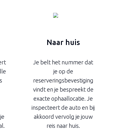
Naar huis
ert
Je belt het nummer dat
lle
je op de
s
reserveringsbevestiging
vindt en je bespreekt de
exacte ophaallocatie. Je
inspecteert de auto en bij
je
akkoord vervolg je jouw
l.
reis naar huis.