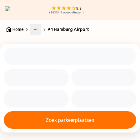
8.2
(
16354
Beoordelingen
)
Home
P4 Hamburg Airport
More
Zoek parkeerplaatsen