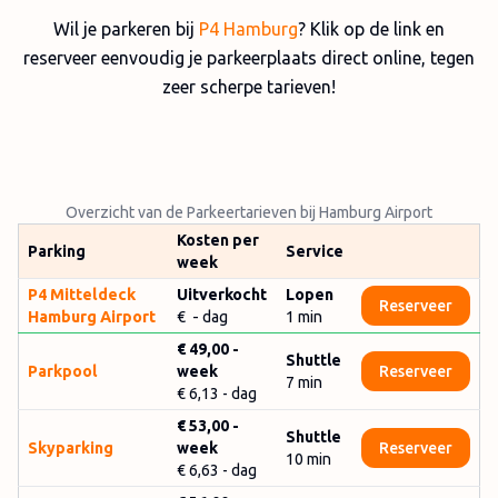
Wil je parkeren bij
P4 Hamburg
? Klik op de link en
reserveer eenvoudig je parkeerplaats direct online, tegen
zeer scherpe tarieven!
Overzicht van de Parkeertarieven bij Hamburg Airport
Kosten per
Parking
Service
week
P4 Mitteldeck
Uitverkocht
Lopen
Reserveer
Hamburg Airport
€ - dag
1 min
€ 49,00
-
Shuttle
Parkpool
week
Reserveer
7
min
€ 6,13
- dag
€ 53,00
-
Shuttle
Skyparking
week
Reserveer
10
min
€ 6,63
- dag