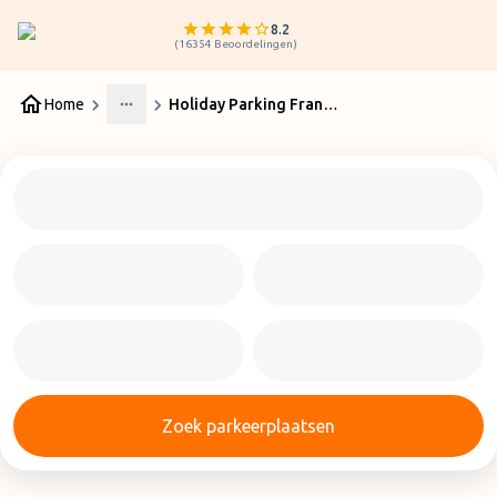
8.2
(
16354
Beoordelingen
)
Home
Holiday Parking Frankfurt
More
Zoek parkeerplaatsen