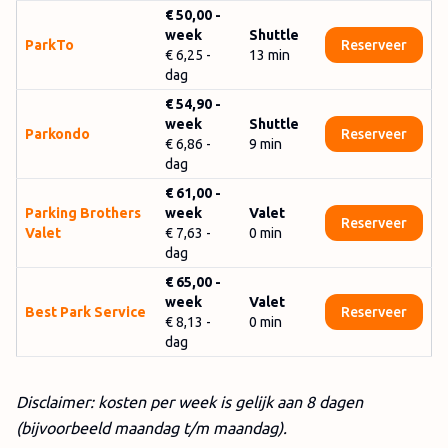
€ 50,00
-
week
Shuttle
ParkTo
Reserveer
€ 6,25
-
13
min
dag
€ 54,90
-
week
Shuttle
Parkondo
Reserveer
€ 6,86
-
9
min
dag
€ 61,00
-
Parking Brothers
week
Valet
Reserveer
Valet
€ 7,63
-
0
min
dag
€ 65,00
-
week
Valet
Best Park Service
Reserveer
€ 8,13
-
0
min
dag
Disclaimer: kosten per week is gelijk aan 8 dagen
(bijvoorbeeld maandag t/m maandag).