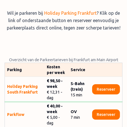
Wil je parkeren bij
Holiday Parking Frankfurt
? Klik op de
link of onderstaande button en reserveer eenvoudig je
parkeerplaats direct online, tegen zeer scherpe tarieven!
Overzicht van de Parkeertarieven bij Frankfurt am Main Airport
Kosten
Parking
Service
per week
€ 98,50 -
S-Bahn
Holiday Parking
week
(trein)
Reserveer
South Frankfurt
€ 12,31 -
15 min
dag
€ 40,00
-
week
OV
Parkflow
Reserveer
€ 5,00
-
7
min
dag