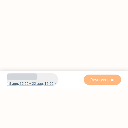
Reserveer nu
15 aug, 12:00 – 22 aug, 12:00
Heb je vragen of problemen met je boeking?