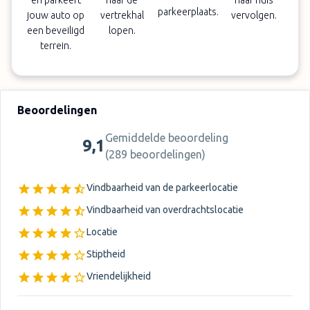
en parkeert
naar de
naar huis
parkeerplaats.
jouw auto op
vertrekhal
vervolgen.
een beveiligd
lopen.
terrein.
Beoordelingen
Gemiddelde beoordeling
9,1
(
289 beoordelingen
)
Vindbaarheid van de parkeerlocatie
Vindbaarheid van overdrachtslocatie
Locatie
Stiptheid
Vriendelijkheid