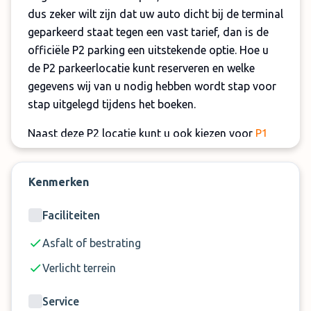
dus zeker wilt zijn dat uw auto dicht bij de terminal
geparkeerd staat tegen een vast tarief, dan is de
officiële P2 parking een uitstekende optie. Hoe u
de P2 parkeerlocatie kunt reserveren en welke
gegevens wij van u nodig hebben wordt stap voor
stap uitgelegd tijdens het boeken.
Naast deze P2 locatie kunt u ook kiezen voor
P1
Weeze Airport
en
P3 Weeze Airport
. Echter is P2
overdekt, dankzij de grote hoeveelheid
Kenmerken
zonnepanelen die boven de parkeerplaatsen zijn
geïnstalleerd.
Faciliteiten
Op het moment dat uw reservering compleet is,
Asfalt of bestrating
ontvangt u van ons een bevestigingsmail en bent u
Verlicht terrein
zeker van een parkeerplaats op loopafstand. Leuke
bijkomstigheid is dat u bij de officiële airport
Service
parkings in het bezit kan blijven van uw