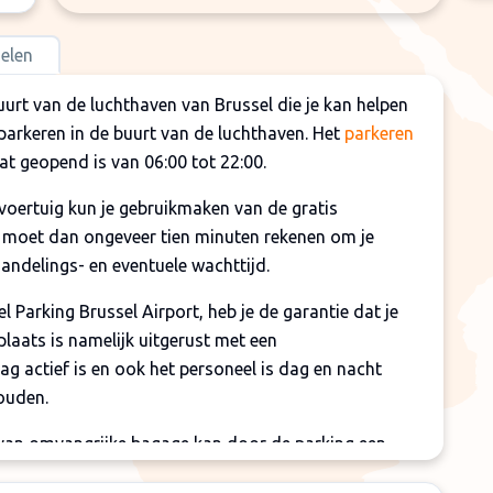
elen
buurt van de luchthaven van Brussel die je kan helpen
g parkeren in de buurt van de luchthaven. Het
parkeren
at geopend is van 06:00 tot 22:00.
 voertuig kun je gebruikmaken van de gratis
Je moet dan ongeveer tien minuten rekenen om je
handelings- en eventuele wachttijd.
l Parking Brussel Airport, heb je de garantie dat je
plaats is namelijk uitgerust met een
 actief is en ook het personeel is dag en nacht
ouden.
r van omvangrijke bagage kan door de parking een
dient ter plekke betaald te worden.