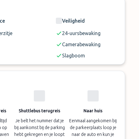
ice
Veiligheid
rzitje
24-uursbewaking
Camerabewaking
Slagboom
eis
Shuttlebus terugreis
Naar huis
tijd
Je belt het nummer dat je
Eenmaal aangekomen bij
n op
bij aankomst bij de parking
de parkeerplaats loop je
haven
hebt gekregen en je loopt
naar de auto en kun je