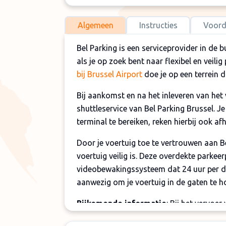
Algemeen
Instructies
Voord
Bel Parking is een serviceprovider in de 
als je op zoek bent naar flexibel en veili
bij Brussel Airport
doe je op een terrein d
Bij aankomst en na het inleveren van het
shuttleservice van Bel Parking Brussel. 
terminal te bereiken, reken hierbij ook af
Door je voertuig toe te vertrouwen aan Be
voertuig veilig is. Deze overdekte parkeer
videobewakingssysteem dat 24 uur per dag
aanwezig om je voertuig in de gaten te h
Bijkomende informatie
: Bij het vervoe
toeslag van € 10 gevraagd worden. Deze 