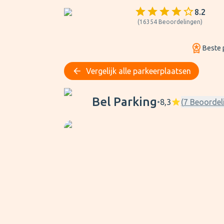
8.2
(
16354
Beoordelingen
)
Beste p
Vergelijk alle parkeerplaatsen
Bel Parking
Bel Parking
•
8,3
(
7
Beoordel