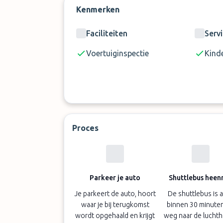
Kenmerken
Faciliteiten
Serv
Voertuiginspectie
Kinde
Proces
Parkeer je auto
Shuttlebus heenr
Je parkeert de auto, hoort
De shuttlebus is al
waar je bij terugkomst
binnen 30 minute
wordt opgehaald en krijgt
weg naar de lucht