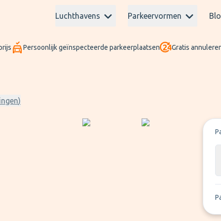
Luchthavens
Parkeervormen
Bl
rijs
Persoonlijk geïnspecteerde parkeerplaatsen
Gratis annuleren
ingen
)
P
P