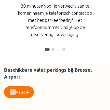
staan om uw auto, na een korte inspectie, over te
30 minuten voor je verwacht aan te
nemen. De chauffeur zal uw auto netjes parkeren op de
komen neem je telefonisch contact op
parkeerplaats.
met het parkeerbedrijf. Het
De dag van terugkomst
: Bij terugkomst zal hetzelfde
proces zich herhalen en u kunt gemakkelijk en snel
telefoonnummer vind je op de
weer uw reis vervolgen. Makkelijker gaat parkeren
reserveringsbevestiging.
Brussel Airport niet worden!
…
Beschikbare valet parkings bij Brussel
Airport
Valet