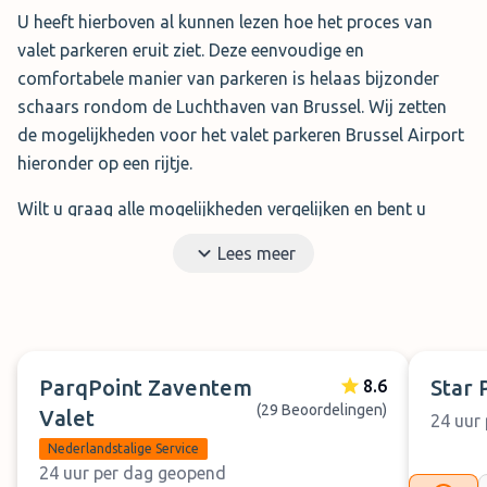
U heeft hierboven al kunnen lezen hoe het proces van
valet parkeren eruit ziet. Deze eenvoudige en
comfortabele manier van parkeren is helaas bijzonder
schaars rondom de Luchthaven van Brussel. Wij zetten
de mogelijkheden voor het valet parkeren Brussel Airport
hieronder op een rijtje.
Wilt u graag alle mogelijkheden vergelijken en bent u
benieuwd naar de bijbehorende tarieven? Bekijk ons
Lees meer
artikel over de
parkeertarieven bij Brussel Airport
voor
meer informatie.
De voordelen van het valet parkeren bij Brussel
ParqPoint Zaventem
Star 
8.6
(29 Beoordelingen)
Airport
Valet
24 uur
✓
Bespaart tijd, stress en geld
Nederlandstalige Service
✓
Direct bij de luchthaven uitstappen
24 uur per dag geopend