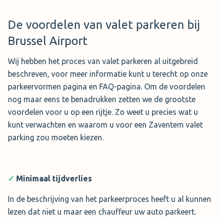
De voordelen van valet parkeren bij
Brussel Airport
Star Parking Valet
Op zoek naar een vlugge
Wij hebben het proces van valet parkeren al uitgebreid
valetservice? Kijk dan eens naar
beschreven, voor meer informatie kunt u terecht op onze
Star Parking Valet
. Parkeren
parkeervormen pagina en FAQ-pagina. Om de voordelen
inclusief valetservice doet u 24 uur
nog maar eens te benadrukken zetten we de grootste
per dag, waarbij u direct bij de
voordelen voor u op een rijtje. Zo weet u precies wat u
luchthaven uit uw auto stapt. Tijdens het reserveren kunt
kunt verwachten en waarom u voor een Zaventem valet
u een overdekte plaats reserveren, maar u kunt ook op
parking zou moeten kiezen.
het buiten terrein parkeren. Tegen meerprijs kan uw auto
ook gewassen worden tijdens uw reis.
✓
Minimaal tijdverlies
Parkeerterrein
: Overdekt mogelijk
Openingstijden
: 24/7
In de beschrijving van het parkeerproces heeft u al kunnen
Service:
Auto wassen mogelijk
lezen dat niet u maar een chauffeur uw auto parkeert.