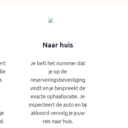
Naar huis
ert
Je belt het nummer dat
lle
je op de
s
reserveringsbevestiging
vindt en je bespreekt de
exacte ophaallocatie. Je
inspecteert de auto en bij
je
akkoord vervolg je jouw
l.
reis naar huis.