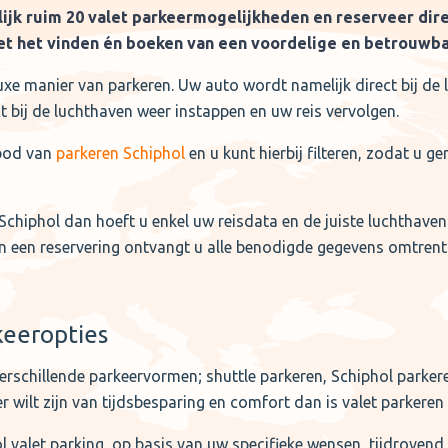
elijk ruim 20 valet parkeermogelijkheden en reserveer di
met het vinden én boeken van een voordelige en betrouwb
luxe manier van parkeren. Uw auto wordt namelijk direct bij 
t bij de luchthaven weer instappen en uw reis vervolgen.
nbod van
parkeren Schiphol
en u kunt hierbij filteren, zodat u 
chiphol dan hoeft u enkel uw reisdata en de juiste luchthaven
n een reservering ontvangt u alle benodigde gegevens omtrent 
keeropties
schillende parkeervormen; shuttle parkeren, Schiphol parkere
er wilt zijn van tijdsbesparing en comfort dan is valet parkere
valet parking, op basis van uw specifieke wensen, tijdrovend k