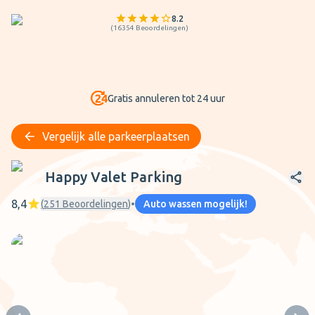
8.2
(
16354
Beoordelingen
)
Gratis annuleren tot 24 uur
Vergelijk alle parkeerplaatsen
Happy Valet Parking
Happy Valet Parking
8,4
(
251
Beoordelingen
)
•
Auto wassen mogelijk!