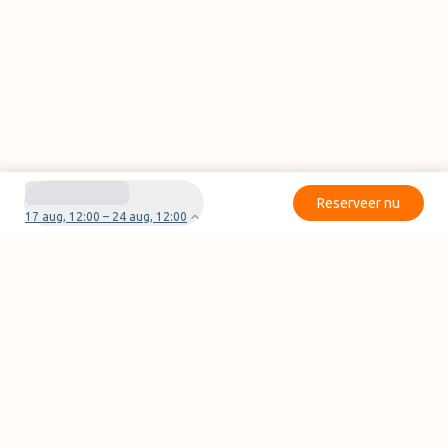
Reserveer nu
17 aug, 12:00 – 24 aug, 12:00
Heb je vragen of problemen met je boeking?
Neem contact met ons op