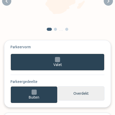
Previous slide
Next
…
Parkeervorm
Valet
Parkeergedeelte
Overdekt
Buiten