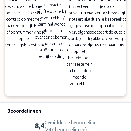
30 minuten voor je
De chauffeur
Je belt het nummer dat
De exacte
verwacht aan te komen
inspecteert
je op de
afgiftelocatie bij
neem je telefonisch
jouw auto en
reserveringsbevestiging
de vertrekhal /
contact op met het
noteert alle
vindt en je bespreekt de
terminal wordt
parkeerbedrijf. Het
gegevens.
exacte ophaallocatie. Je
telefonisch
telefoonnummer vind je
Vervolgens
inspecteert de auto en
overeengekomen,
op de
wordt je auto
bij akkoord vervolg je
je herkent de
reserveringsbevestiging.
geparkeerd
jouw reis naar huis.
chauffeur aan zijn
op het
bedrijfskleding.
betreffende
parkeerterrein
en kun je door
naar de
vertrekhal.
Beoordelingen
Gemiddelde beoordeling
8,4
(
247 beoordelingen
)