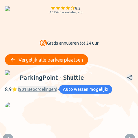
8.2
(
16354
Beoordelingen
)
Gratis annuleren tot 24 uur
Vergelijk alle parkeerplaatsen
ParkingPoint - Shuttle
ParkingPoint - Shuttle
8,9
(
901
Beoordelingen
)
•
Auto wassen mogelijk!