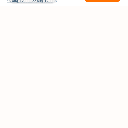
15 aug, 12:00 – 22 aug, 12:00
Heb je vragen of problemen met je boeking?
Neem contact met ons op
Pagina's
FAQ
Partner worden
Parkeervormen