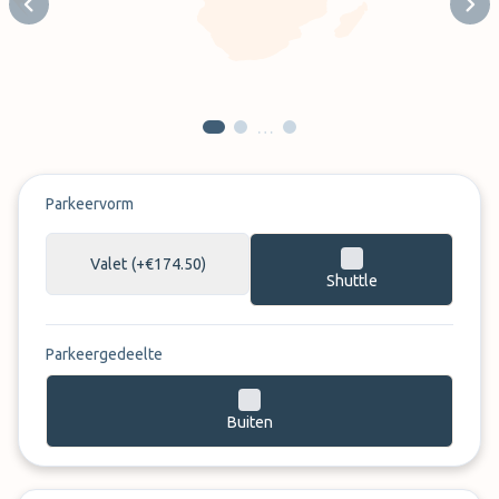
Previous slide
Next
…
Parkeervorm
Valet
(+€174.50)
Shuttle
Parkeergedeelte
Buiten