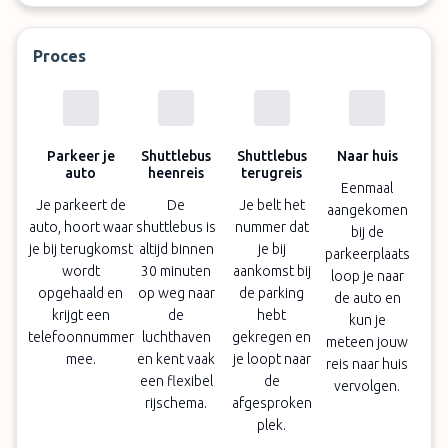
Proces
Parkeer je
Shuttlebus
Shuttlebus
Naar huis
auto
heenreis
terugreis
Eenmaal
Je parkeert de
De
Je belt het
aangekomen
auto, hoort waar
shuttlebus is
nummer dat
bij de
je bij terugkomst
altijd binnen
je bij
parkeerplaats
wordt
30 minuten
aankomst bij
loop je naar
opgehaald en
op weg naar
de parking
de auto en
krijgt een
de
hebt
kun je
telefoonnummer
luchthaven
gekregen en
meteen jouw
mee.
en kent vaak
je loopt naar
reis naar huis
een flexibel
de
vervolgen.
rijschema.
afgesproken
plek.