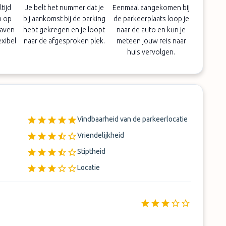
tijd
Je belt het nummer dat je
Eenmaal aangekomen bij
n op
bij aankomst bij de parking
de parkeerplaats loop je
haven
hebt gekregen en je loopt
naar de auto en kun je
exibel
naar de afgesproken plek.
meteen jouw reis naar
huis vervolgen.
Vindbaarheid van de parkeerlocatie
Vriendelijkheid
Stiptheid
Locatie