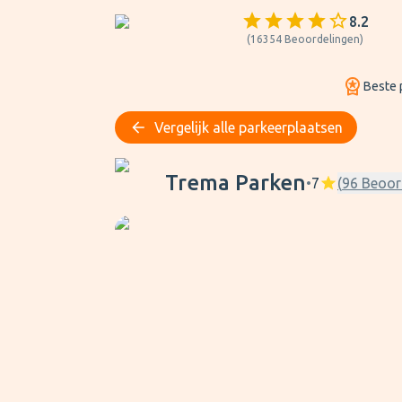
8.2
(
16354
Beoordelingen
)
Beste p
Vergelijk alle parkeerplaatsen
Trema Parken
Trema Parken
•
7
(
96
Beoor