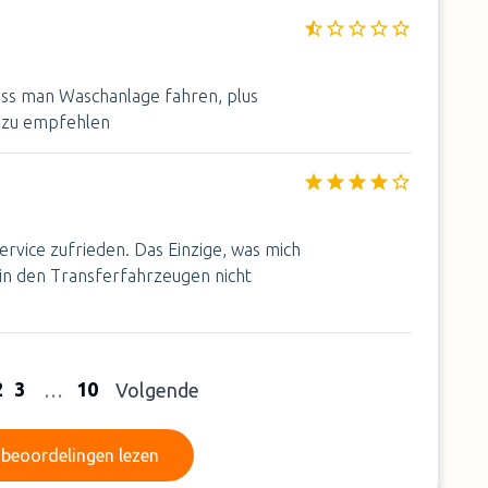
uss man Waschanlage fahren, plus
t zu empfehlen
rvice zufrieden. Das Einzige, was mich
e in den Transferfahrzeugen nicht
2
3
10
…
Volgende
Meer beoordelingen lezen
beoordelingen lezen