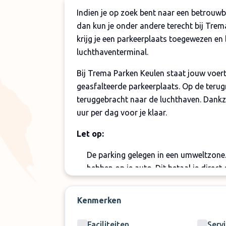
Indien je op zoek bent naar een betrouw
dan kun je onder andere terecht bij Tre
krijg je een parkeerplaats toegewezen en
luchthaventerminal.
Bij Trema Parken Keulen staat jouw voert
geasfalteerde parkeerplaats. Op de terug
teruggebracht naar de luchthaven. Dankzi
uur per dag voor je klaar.
Let op:
De parking gelegen in een umweltzone. 
hebben op je auto. Dit betaal je direct 
Luchthavenvervoer voor maximaal 3 pe
extra. Dit betaal je direct online
Kenmerken
Er kunnen maximaal 5 personen word
Faciliteiten
Serv