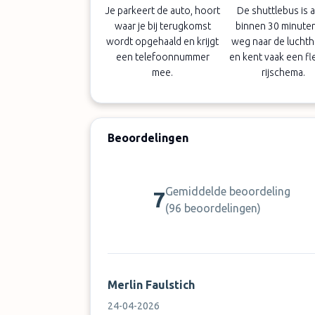
Je parkeert de auto, hoort
De shuttlebus is al
waar je bij terugkomst
binnen 30 minute
wordt opgehaald en krijgt
weg naar de lucht
een telefoonnummer
en kent vaak een fl
mee.
rijschema.
Beoordelingen
Gemiddelde beoordeling
7
(
96 beoordelingen
)
Merlin Faulstich
24-04-2026