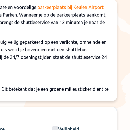
bare en voordelige
parkeerplaats bij Keulen Airport
ma Parken. Wanneer je op de parkeerplaats aankomt,
 brengt de shuttleservice van 12 minuten je naar de
uig veilig geparkeerd op een verlichte, omheinde en
reis word je bovendien met een shuttlebus
j de 24/7 openingstijden staat de shuttleservice 24
Dit betekent dat je een groene milieusticker dient te
online
rsonen inbegrepen. Elke extra persoon betaalt € 5
en vervoerd
ice
Veiligheid