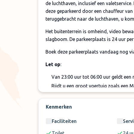
de luchthaven, inclusief een valetservice.
deze geparkeerd door een chauffeur van 
teruggebracht naar de luchthaven, u kom
Het buitenterrein is omheind, video bewa
slagboom. De parkeerplaats is 24 uur pe
Boek deze parkeerplaats vandaag nog v
Let op
:
Van 23:00 uur tot 06:00 uur geldt een 
Rijdt u een groot voertuig zoals een
vergelijkbaar dan kunt u helaas geen
ruimte.
Kenmerken
Faciliteiten
Serv
Toilet
24 u