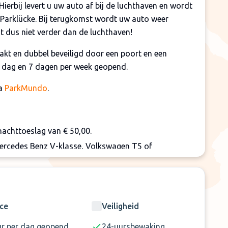
 Hierbij levert u uw auto af bij de luchthaven en wordt
Parklücke. Bij terugkomst wordt uw auto weer
t dus niet verder dan de luchthaven!
akt en dubbel beveiligd door een poort en een
r dag en 7 dagen per week geopend.
ia
ParkMundo
.
nachttoeslag van € 50,00.
 Mercedes Benz V-klasse, Volkswagen T5 of
 gebruik maken van Parklücke24 wegens beperkte
ice
Veiligheid
ur per dag geopend
24-uursbewaking