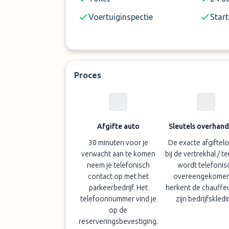
Voertuiginspectie
Start
Proces
Afgifte auto
Sleutels overhan
30 minuten voor je
De exacte afgiftelo
verwacht aan te komen
bij de vertrekhal / t
neem je telefonisch
wordt telefonis
contact op met het
overeengekomen,
parkeerbedrijf. Het
herkent de chauffe
telefoonnummer vind je
zijn bedrijfskledi
op de
reserveringsbevestiging.