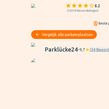
8.2
(
16354
Beoordelingen
)
Beste p
Vergelijk alle parkeerplaatsen
Parklücke24
Parklücke24
•
9,7
(
34
Beoord