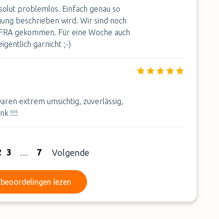
solut problemlos. Einfach genau so
gung beschrieben wird. Wir sind noch
t FRA gekommen. Für eine Woche auch
gentlich garnicht ;-)
waren extrem umsichtig, zuverlässig,
k !!!!
2
3
7
…
Volgende
Meer beoordelingen lezen
beoordelingen lezen