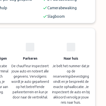
hulp
Camerabewaking
Slagboom
digen
Parkeren
Naar huis
catie
De chauffeur inspecteert
Je belt het nummer dat je
erminal
jouw auto en noteert alle
op de
ch
gegevens. Vervolgens
reserveringsbevestiging
 je
wordt je auto geparkeerd
vindt en je bespreekt de
ur aan
op het betreffende
exacte ophaallocatie. Je
ng.
parkeerterrein en kun je
inspecteert de auto en bij
door naar de vertrekhal.
akkoord vervolg je jouw
reis naar huis.