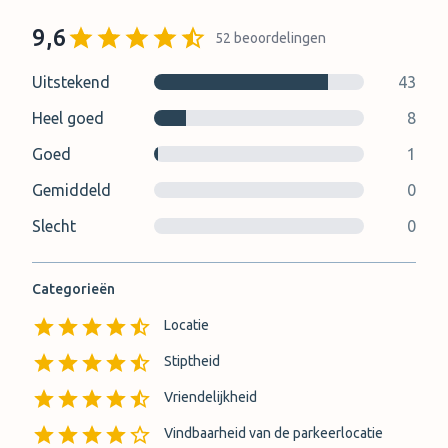
9,6
52
beoordelingen
Uitstekend
43
Heel goed
8
Goed
1
Gemiddeld
0
Slecht
0
Categorieën
Locatie
Stiptheid
Vriendelijkheid
Vindbaarheid van de parkeerlocatie