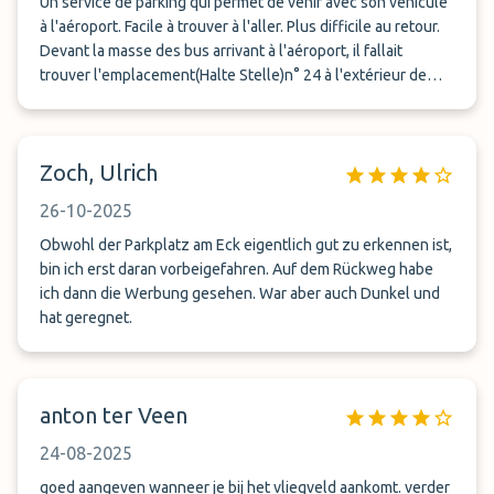
Un service de parking qui permet de venir avec son véhicule
à l'aéroport. Facile à trouver à l'aller. Plus difficile au retour.
Devant la masse des bus arrivant à l'aéroport, il fallait
trouver l'emplacement(Halte Stelle)n° 24 à l'extérieur de
l'aéroport et attendre le Bus N° 82 pour me ramener sur le
parking.
Zoch, Ulrich
26-10-2025
Obwohl der Parkplatz am Eck eigentlich gut zu erkennen ist,
bin ich erst daran vorbeigefahren. Auf dem Rückweg habe
ich dann die Werbung gesehen. War aber auch Dunkel und
hat geregnet.
anton ter Veen
24-08-2025
goed aangeven wanneer je bij het vliegveld aankomt. verder