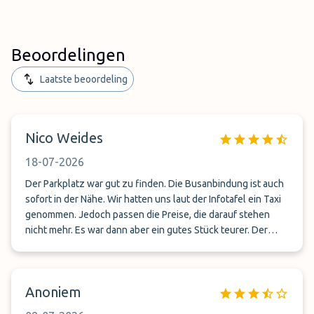
Beoordelingen
Laatste beoordeling
Nico Weides
18-07-2026
Der Parkplatz war gut zu finden. Die Busanbindung ist auch
sofort in der Nähe. Wir hatten uns laut der Infotafel ein Taxi
genommen. Jedoch passen die Preise, die darauf stehen
nicht mehr. Es war dann aber ein gutes Stück teurer. Der
Parkplatz ist übersichtlich , als wir jedoch kamen waren nur
noch zwei Plätze frei. Wären wir eine Stunde später da
gewesen dann wäre wohl alles voll gewesen trotz
Anoniem
Reservierung. Das wäre dann sehr ärgerlich gewesen, aber,
alles ist gut verlaufen. Wir würden ihn wieder reservieren