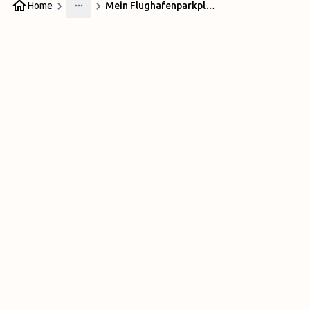
Home
Mein Flughafenparkplatz P3
More