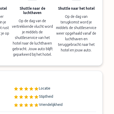
otel
Shuttle naar de
Shuttle naar het hotel
luchthaven
mer
Op de dag van
Op de dag van de
n je
terugkomst word je
vertrekkende vlucht word
t rust
middels de shuttleservice
je middels de
 je op
weer opgehaald vanaf de
shuttleservice van het
luchthaven en
hotel naar de luchthaven
teruggebracht naar het
gebracht. Jouw auto blijft
hotel en jouw auto.
geparkeerd bij het hotel.
Locatie
Stiptheid
Vriendelijkheid