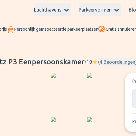
Luchthavens
Parkeervormen
Bl
rijs
Persoonlijk geïnspecteerde parkeerplaatsen
Gratis annuleren
mer
atz P3 Eenpersoonskamer
•
10
(
4
Beoordelingen
P
P