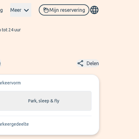
og
Meer
Mijn reservering
 tot 24 uur
)
Delen
arkeervorm
Park, sleep & fly
arkeergedeelte