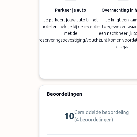
Parkeer je auto
Overnachting in h
Je parkeert jouw auto bij het
Je krijgt een ka
hotel en meld je bij de receptie
toegewezen waari
met de
een nacht heerlijk to
reserveringsbevestiging/voucher.
kunt komen voordat
reis gaat.
Beoordelingen
Gemiddelde beoordeling
10
(
4 beoordelingen
)