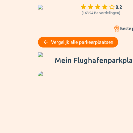
8.2
(
16354
Beoordelingen
)
Beste p
Vergelijk alle parkeerplaatsen
Mein Flughafenparkplatz P3 Eenpersoonska
Mein Flughafenparkpl