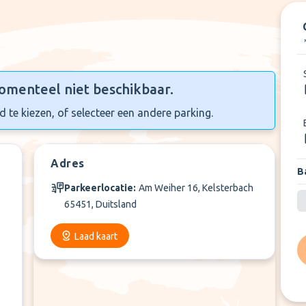
+
5
Meer
omenteel niet beschikbaar.
 te kiezen, of selecteer een andere parking.
Adres
Ba
Parkeerlocatie:
Am Weiher 16, Kelsterbach
65451, Duitsland
Laad kaart