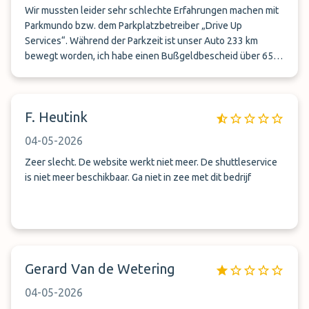
Wir mussten leider sehr schlechte Erfahrungen machen mit
Parkmundo bzw. dem Parkplatzbetreiber „Drive Up
Services“. Während der Parkzeit ist unser Auto 233 km
bewegt worden, ich habe einen Bußgeldbescheid über 65
EUR aus den Haag erhalten und wir mussten für 86,50 EUR
mit dem Taxi zum Abstellplatz zurückfahren. Unser Auto ist
durch Zufall auf einem öffentlichen Parkplatz gefunden
F. Heutink
worden. Den Schlüssel gab es bei einem „Nachfolger“. Wir
hatten Glück, dass das Auto unbeschädigt war, wir kennen
04-05-2026
auch andere, die beschädigte Autos zurückerhalten haben.
Parkmundo ist nur der Vermittler und verweist auf den
Zeer slecht. De website werkt niet meer. De shuttleservice
Parkplatzbetreiber, der hat sich in meinem Fall ins Ausland
is niet meer beschikbaar. Ga niet in zee met dit bedrijf
abgesetzt. Insofern musste ich den Bußgeldbescheid selbst
zahlen um weitere Folgekosten zu vermeiden. Der Rest ist
Lehrgeld. Also immer schön auf die Bewertungen des
Parkplatzanbieters achten. Parkmundo als
Plattformbetreiber war jedenfalls keine Hilfe.
Gerard Van de Wetering
04-05-2026