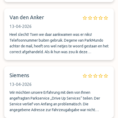
zu tun hatte.
Van den Anker
13-04-2026
Heel slecht! Toen we daar aankwamen was er niks!
Telefoonnummer buiten gebruik. Degene van ParkMundo
achter de mail, heeft ons wel netjes te woord gestaan en het
correct afgehandeld. Als ik hun was zou ik deze
aanbieder/beheerder niet meer promoten.
Siemens
13-04-2026
Wir möchten unsere Erfahrung mit dem von Ihnen
angefragten Parkservice „Drive Up Services“ teilen. Der
Service verlief von Anfang an problematisch. Die
angegebene Adresse zur Fahrzeugabgabe war nicht
auffindbar, und erst kurzfristig wurden wir telefonisch