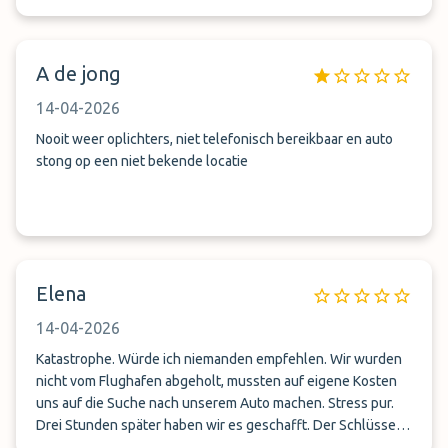
meerdere gedupeerden stonden daar te wachten. Ter
plaatse mijn sleutel gekregen en dan met uber op zoek
gegaan naar waar mijn auto geparkeerd zou staan. Nooit
A de jong
meer!
14-04-2026
Nooit weer oplichters, niet telefonisch bereikbaar en auto
stong op een niet bekende locatie
Elena
14-04-2026
Katastrophe. Würde ich niemanden empfehlen. Wir wurden
nicht vom Flughafen abgeholt, mussten auf eigene Kosten
uns auf die Suche nach unserem Auto machen. Stress pur.
Drei Stunden später haben wir es geschafft. Der Schlüssel
wurde uns durch dritte Person ausgehändigt, die damit nicht