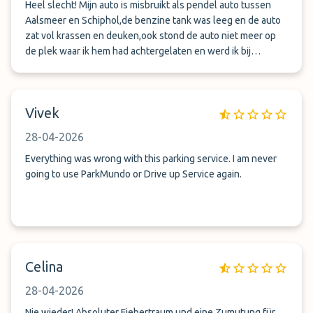
Heel slecht! Mijn auto is misbruikt als pendel auto tussen
Aalsmeer en Schiphol,de benzine tank was leeg en de auto
zat vol krassen en deuken,ook stond de auto niet meer op
de plek waar ik hem had achtergelaten en werd ik bij
terugkomst niet opgehaald door de shuttlebus,dus ik moest
een taxi nemen,zeer waardeloos!
Vivek
28-04-2026
Everything was wrong with this parking service. I am never
going to use ParkMundo or Drive up Service again.
Celina
28-04-2026
Nie wieder! Absoluter Fiebertraum und eine Zumutung für