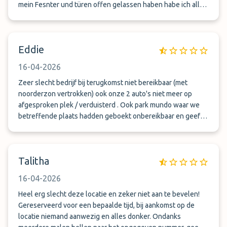
mein Fesnter und türen offen gelassen haben habe ich alles
notiert und ich werde die bei der Polizei Anzeigen. Meine
Batterie vom Auto macht jetzt Probleme. Das wird harte
Konsequenzen geben!!!!!
Eddie
16-04-2026
Zeer slecht bedrijf bij terugkomst niet bereikbaar (met
noorderzon vertrokken) ook onze 2 auto's niet meer op
afgesproken plek / verduisterd . Ook park mundo waar we
betreffende plaats hadden geboekt onbereikbaar en geeft
niet thuis! Dus park mundo nooit meer!
Talitha
16-04-2026
Heel erg slecht deze locatie en zeker niet aan te bevelen!
Gereserveerd voor een bepaalde tijd, bij aankomst op de
locatie niemand aanwezig en alles donker. Ondanks