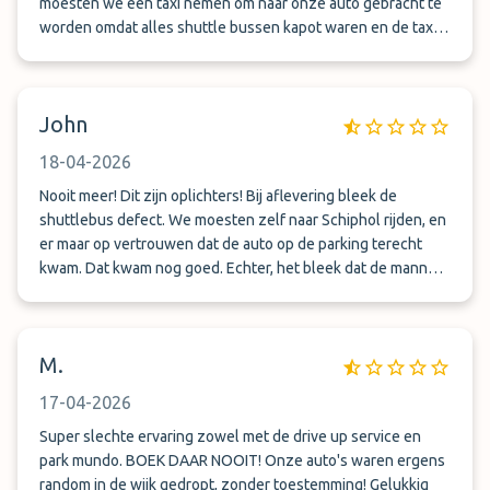
(Caravanstalling van der Zwaan B.V., Snoekbaarsstraat 63,
moesten we een taxi nemen om naar onze auto gebracht te
Aalsmeer) abgeholt werden können, aber das löst das
worden omdat alles shuttle bussen kapot waren en de taxi
Problem nicht: Ich musste heute erneut 500 km (Hin- und
kosten heb ik niet vergoed gekregen, onbetrouwbaar dus !!!!
Rückweg aus Deutschland) auf mich nehmen, um meinen
Originalschlüssel persönlich abzuholen. Vor Ort erfuhr ich,
John
dass dort über 100 Fahrzeuge auf ihre Besitzer warten – ein
absolutes Organisations-Desaster. Parkmundo hat zwar die
18-04-2026
Buchungsgebühr erstattet und informiert über den Verbleib
der Schlüssel, aber die massiven Zusatzkosten für das Taxi,
Nooit meer! Dit zijn oplichters! Bij aflevering bleek de
der Sprit für die 500 km Extra-Fahrt und der immense
shuttlebus defect. We moesten zelf naar Schiphol rijden, en
Zeitverlust werden nicht ersetzt. Ein Shuttle- oder Valet-
er maar op vertrouwen dat de auto op de parking terecht
Service, bei dem man am Ende seinem Eigentum hunderte
kwam. Dat kwam nog goed. Echter, het bleek dat de mannen
Kilometer hinterherfahren muss, ist kein Service, sondern
de parkeerterrein eigenaar niet betaald hadden. Vliegen en
eine Frechheit. Wer hier bucht, riskiert es, am Flughafen zu
Parkeren heeft ingegrepen, we moesten zelf een taxi
stranden.
regelen om de auto op een ander terrein op te halen.
M.
17-04-2026
Super slechte ervaring zowel met de drive up service en
park mundo. BOEK DAAR NOOIT! Onze auto's waren ergens
random in de wijk gedropt, zonder toestemming! Gelukkig