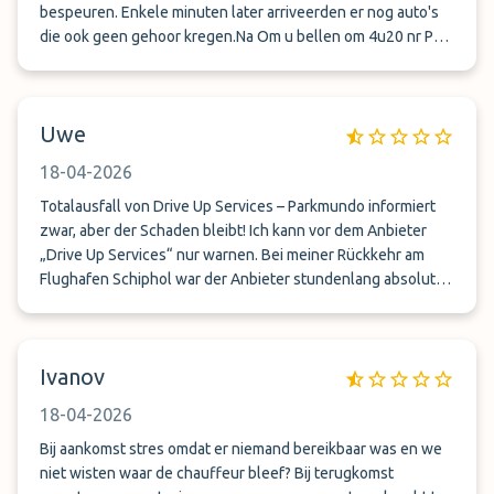
habe bei Abgabe ausdrücklich gesagt, dass niemand mit
bespeuren. Enkele minuten later arriveerden er nog auto's
meinem Auto fahren soll!!!). Als wir dann am neuen Standort
die ook geen gehoor kregen.Na Om u bellen om 4u20 nr P3
angekommen sind, stand mein Auto dort und der Herr sagte
op schiphol gegaan. Dat heeft ons 185€ gekost omdat het
uns nur, dass er und wir gescamt worden sein.. Alles
niet op voorhand gereserveerd was!Slechte ervaring!
aufjedenfall mehr als merkwürdig. Würde mein Auto hier
Uwe
definitiv nicht nochmal abgeben...
18-04-2026
Totalausfall von Drive Up Services – Parkmundo informiert
zwar, aber der Schaden bleibt! Ich kann vor dem Anbieter
„Drive Up Services“ nur warnen. Bei meiner Rückkehr am
Flughafen Schiphol war der Anbieter stundenlang absolut
nicht erreichbar. Weder Anrufe noch WhatsApp-Nachrichten
wurden beantwortet. Da ich nach über 1,5 Stunden
Wartezeit niemanden erreichte, musste ich auf eigene
Ivanov
Kosten (€ 55,-) ein Taxi zum Abstellplatz nehmen.
Glücklicherweise konnte ich mein Auto per App lokalisieren
18-04-2026
und mit einem Zweitschlüssel die Heimreise antreten.
Parkmundo hat mittlerweile zwar per E-Mail informiert, dass
Bij aankomst stres omdat er niemand bereikbaar was en we
Autos und Schlüssel bei einem Drittanbieter
niet wisten waar de chauffeur bleef? Bij terugkomst