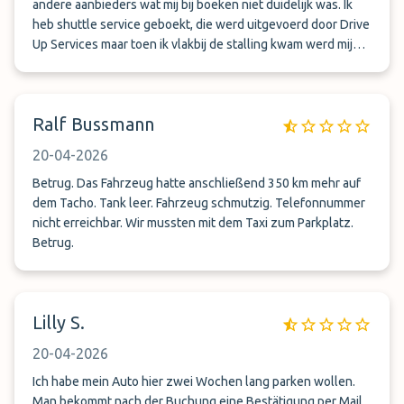
dit soort praktijken. Oplichters zijn het
andere aanbieders wat mij bij boeken niet duidelijk was. Ik
heb shuttle service geboekt, die werd uitgevoerd door Drive
Up Services maar toen ik vlakbij de stalling kwam werd mij
verteld dat ik naar schiphol moest rijden en daar auto en
sleutel inleveren. Last minute werd het dus
noodgedwongen valetparking met alle narigheid vandien.
Ralf Bussmann
Werd niet meer op het telefoonnummer gereageerd,
onzekerheid waar de auto was, er is bijna 300 km mee
20-04-2026
gereden, krassen op de lak, de tank was tot laatste druppel
leeg en er kon niet mee worden gereden. En parkmundo is
Betrug. Das Fahrzeug hatte anschließend 350 km mehr auf
alleen per email bereikbaar. Grote narigheid dus en ik raad
dem Tacho. Tank leer. Fahrzeug schmutzig. Telefonnummer
iedereen af hier ooit te boeken.
nicht erreichbar. Wir mussten mit dem Taxi zum Parkplatz.
Betrug.
Lilly S.
20-04-2026
Ich habe mein Auto hier zwei Wochen lang parken wollen.
Man bekommt nach der Buchung eine Bestätigung per Mail