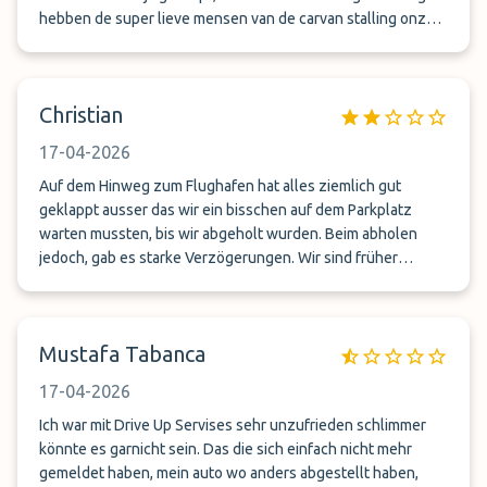
hebben de super lieve mensen van de carvan stalling onze
auto's terug gevonden. Maar van de drive up services hoor je
niks meer, we moesten een taxi nemen van €50. Park mundo
trekt gewoon hun handen er van af en die zeggen dat
Christian
kunnen je verhalen bij de drive up services. Daar hoor je
natuurlijk niks meer van, alles geblokkeerd. Diegene staat
17-04-2026
vol op beeld die onze auto gewoon ergens heeft gedropt, hij
moest gewoon laatste stukje duwen omdat ze de tank leeg
Auf dem Hinweg zum Flughafen hat alles ziemlich gut
hebben gereden, sukkels!
geklappt ausser das wir ein bisschen auf dem Parkplatz
warten mussten, bis wir abgeholt wurden. Beim abholen
jedoch, gab es starke Verzögerungen. Wir sind früher
gelandet als gedacht und als ich den 24 Stunden Service
Anrufen wollte, um abgeholt zu werden war keiner zu
erreichen. Als der Shuttle eigentlich da sein müssen, kam
Mustafa Tabanca
niemand und wir wurden von einer Unbekannten Nummer
angerufen, die uns letzten Endes abgeholt hat. Wir haben in
17-04-2026
ganzen 4 Stunden auf den Shuttle gewartet. Ich kann dieses
Unternehmen leider nicht weiterempfehlen. Wir hatten
Ich war mit Drive Up Servises sehr unzufrieden schlimmer
Angst das wir unser Auto etc. Nicht mehr wieder sehen, weil
könnte es garnicht sein. Das die sich einfach nicht mehr
niemand zu erreichen war, uns kam es wie ein Scam vor.
gemeldet haben, mein auto wo anders abgestellt haben,