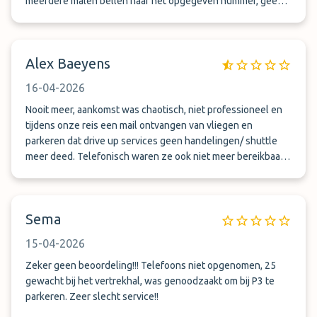
meerdere malen bellen naar het opgegeven nummer, geen
contact kunnen leggen. Om onze vlucht niet te missen toen
maar snel naar lang parkeren op Schiphol gereden, waar ik
uiteraard veel meer geld kwijt was voor parkeren. Meest
Alex Baeyens
schandalige vind ik nog van deze locatie is dat ze niet eens
geprobeerd hebben om terug te bellen. Een welgemeend
16-04-2026
excuus zou op zijn minst gepast zijn!
Nooit meer, aankomst was chaotisch, niet professioneel en
tijdens onze reis een mail ontvangen van vliegen en
parkeren dat drive up services geen handelingen/ shuttle
meer deed. Telefonisch waren ze ook niet meer bereikbaar.
Zelf een taxi moeten nemen ( 60 euro ) in het midden van de
nacht om de sleutels op een andere locatie op te halen. Ze
hadden met de wagen ook 30km gereden. Schandalig. Was
Sema
een dure grap als je alles samentelt.
15-04-2026
Zeker geen beoordeling!!! Telefoons niet opgenomen, 25
gewacht bij het vertrekhal, was genoodzaakt om bij P3 te
parkeren. Zeer slecht service!!