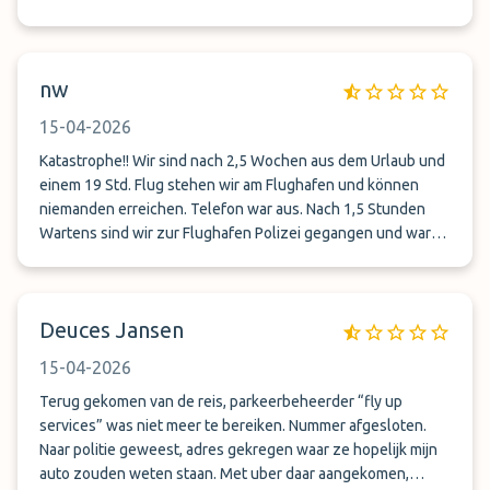
nw
15-04-2026
Katastrophe!! Wir sind nach 2,5 Wochen aus dem Urlaub und
einem 19 Std. Flug stehen wir am Flughafen und können
niemanden erreichen. Telefon war aus. Nach 1,5 Stunden
Wartens sind wir zur Flughafen Polizei gegangen und waren
die sechsten, die eine Anzeige wegen Diebstahls gestellt
haben. Nach uns kamen noch weitere Opfer.. Das war am
12.04.2026. Vermutlich der erste Tag, wo sich niemand mehr
Deuces Jansen
meldete. Dank Polizei wurde einen Halle mit über 90
Schlüssel und ca. 50 Autos gefunden, unser war zum. Glück
15-04-2026
auch darunter. Schlimm ist, dass in solchen Notfällen man
auch niemanden direkt bei Park mundo erreichen kann, da es
Terug gekomen van de reis, parkeerbeheerder “fly up
keine Telefonnummer gibt. Traurig
services” was niet meer te bereiken. Nummer afgesloten.
Naar politie geweest, adres gekregen waar ze hopelijk mijn
auto zouden weten staan. Met uber daar aangekomen,