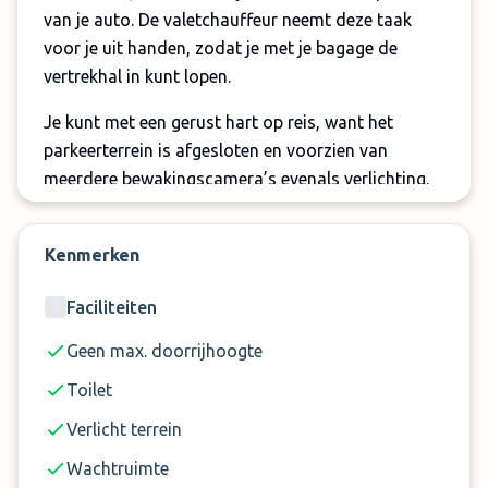
van je auto. De valetchauffeur neemt deze taak
voor je uit handen, zodat je met je bagage de
vertrekhal in kunt lopen.
Je kunt met een gerust hart op reis, want het
parkeerterrein is afgesloten en voorzien van
meerdere bewakingscamera’s evenals verlichting.
De parkeerservice is 24 uur per dag beschikbaar en
dat 7 dagen per week. Zo kun je altijd je auto laten
Kenmerken
parkeren en ook weer ophalen.
Faciliteiten
Bij terugkomst rijdt de chauffeur je auto weer
netjes voor bij de luchthaven, zodat je alleen hoeft
Geen max. doorrijhoogte
in te stappen en je weg naar huis te vervolgen.
Toilet
Gemakkelijker kan bijna niet! Boek je parkeerplaats
bij Drive Up Services valet direct online.
Verlicht terrein
Let op:
Wachtruimte