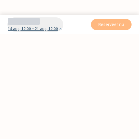
Reserveer nu
14 aug, 12:00 – 21 aug, 12:00
Heb je vragen of problemen met je boeking?
Neem contact met ons op
Pagina's