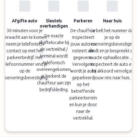
Afgifte auto
Sleutels
Parkeren
Naar huis
overhandigen
30 minuten voor je
De chauffeur
Je belt het nummer dat
De exacte
verwacht aan te komen
inspecteert
je op de
afgiftelocatie bij
neem je telefonisch
jouw auto en
reserveringsbevestiging
de vertrekhal /
contact op met het
noteert alle
vindt en je bespreekt de
terminal wordt
parkeerbedrijf. Het
gegevens.
exacte ophaallocatie. Je
telefonisch
telefoonnummer vind je
Vervolgens
inspecteert de auto en
overeengekomen,
op de
wordt je auto
bij akkoord vervolg je
je herkent de
reserveringsbevestiging.
geparkeerd
jouw reis naar huis.
chauffeur aan zijn
op het
bedrijfskleding.
betreffende
parkeerterrein
en kun je door
naar de
vertrekhal.