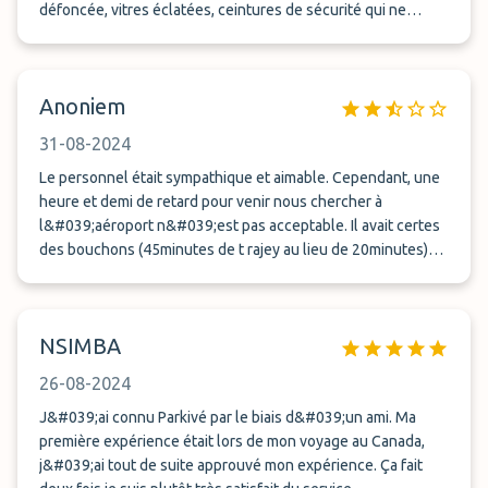
défoncée, vitres éclatées, ceintures de sécurité qui ne
fonctionne pas, sièges dégueulasses. ) etc.... Arrivés trés top
le matin pour etre a l heure a l aeroport. Du coup surtaxe de
10 euros mais parti du parking avec la navette qu&#039;une
Anoniem
heure plus tard . Donc pas en avance pour les
enregistrements . Il était moins une qu on ne puisse pas
31-08-2024
monter dans l avion. Au retour méme shemas; 1 heure 30 d
attente a l&#039;aeroport avant d etre repris en charge soit
Le personnel était sympathique et aimable. Cependant, une
2 heures 15 entre l arrivée à l aeroport et l arrivée au parking
heure et demi de retard pour venir nous chercher à
l&#039;aéroport n&#039;est pas acceptable. Il avait certes
des bouchons (45minutes de t rajey au lieu de 20minutes)
mais les horaires des vols sont connus à l&#039;avance, ce
qui permettrait d&#039;anticiper. De plus, il n&#039;y a pas
eu d&#039;excuses pour l&#039;attente.
NSIMBA
26-08-2024
J&#039;ai connu Parkivé par le biais d&#039;un ami. Ma
première expérience était lors de mon voyage au Canada,
j&#039;ai tout de suite approuvé mon expérience. Ça fait