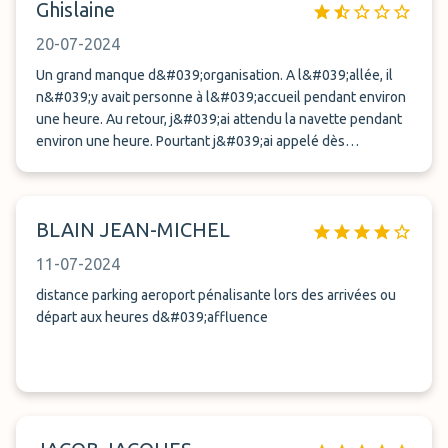
Ghislaine
20-07-2024
Un grand manque d&#039;organisation. A l&#039;allée, il
n&#039;y avait personne à l&#039;accueil pendant environ
une heure. Au retour, j&#039;ai attendu la navette pendant
environ une heure. Pourtant j&#039;ai appelé dès
l&#039;atterrissage et ensuite dès que j&#039;ai récupéré
mes bagages. 2 autres familles qui avaient atteries à la
même heure étaient dans le même cas. Heureusement le
BLAIN JEAN-MICHEL
chauffeur était sympathique ce qui fait remonter la note.
11-07-2024
distance parking aeroport pénalisante lors des arrivées ou
départ aux heures d&#039;affluence