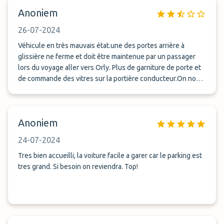
Anoniem
26-07-2024
Véhicule en très mauvais état.une des portes arrière à
glissière ne ferme et doit être maintenue par un passager
lors du voyage aller vers Orly. Plus de garniture de porte et
de commande des vitres sur la portière conducteur.On nous
raconte que tous les véhicule en bon état sont en révision
mais à notre retour 10 jours plus tard après 1h 45 d’attente à
Orly ( Sous entendu du chauffeur « Ne vous plaignez pas la
Anoniem
navette est gratuite » c’est le même véhicule qui est utilisé
pour notre voyage retour.
24-07-2024
Tres bien accueilli, la voiture facile a garer car le parking est
tres grand. Si besoin on reviendra. Top!