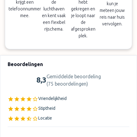
krijgt een
de
hebt
kun je
telefoonnummer
luchthaven
gekregen en
meteen jouw
mee.
en kent vaak
je loopt naar
reis naar huis
een flexibel
de
vervolgen.
rijschema.
afgesproken
plek.
Beoordelingen
Gemiddelde beoordeling
8,3
(
75 beoordelingen
)
Vriendelijkheid
Stiptheid
Locatie