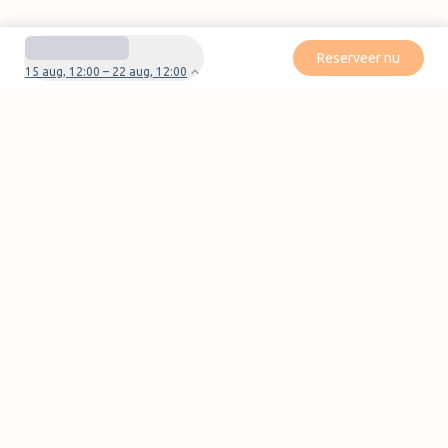
Reserveer nu
15 aug, 12:00 – 22 aug, 12:00
Heb je vragen of problemen met je boeking?
Neem contact met ons op
Pagina's
FAQ