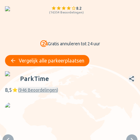
8.2
(
16354
Beoordelingen
)
Gratis annuleren tot 24 uur
Vergelijk alle parkeerplaatsen
ParkTime
ParkTime
8,5
(
946
Beoordelingen
)