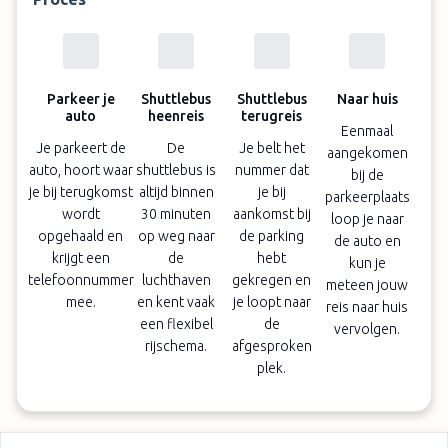
rekening
Bovenstaande toeslagen zijn niet inbegrepen in
de boekingsprijs en dienen ter plaatse betaald
Parkeer je
Shuttlebus
Shuttlebus
Naar huis
te worden
auto
heenreis
terugreis
Eenmaal
Je parkeert de
De
Je belt het
aangekomen
auto, hoort waar
shuttlebus is
nummer dat
bij de
je bij terugkomst
altijd binnen
je bij
parkeerplaats
wordt
30 minuten
aankomst bij
loop je naar
opgehaald en
op weg naar
de parking
de auto en
krijgt een
de
hebt
kun je
telefoonnummer
luchthaven
gekregen en
meteen jouw
mee.
en kent vaak
je loopt naar
reis naar huis
een flexibel
de
vervolgen.
rijschema.
afgesproken
plek.