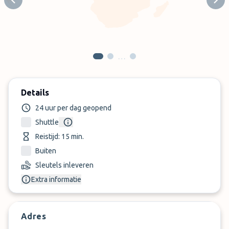
Previous slide
Next
…
Details
24 uur per dag geopend
Shuttle
Reistijd: 15 min.
Buiten
Sleutels inleveren
Extra informatie
Adres