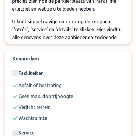
precies zien hoe de parkeerplaats van ParkTime
eruitziet en wat ze u te bieden hebben.
U kunt simpel navigeren door op de knoppen
‘foto’s’, ‘service’ en ‘details’ te klikken. Hier vindt u
alle gegevens over deze aanbieder en zodoende
weet u precies wat u kunt verwachten. Makkelijker
en duidelijk gaat parkeren Keulen Airport niet
Kenmerken
worden!
Faciliteiten
Let op:
Asfalt of bestrating
Er geldt een luchthaventoeslag van € 10 per
boeking
Geen max. doorrijhoogte
De shuttlebus is inbegrepen voor 3 personen. U
Verlicht terrein
betaalt € 10 per extra persoon per rit. Om deze
Wachtruimte
kosten te voorkomen, kunt u uw reisgezelschap
eerst zelf afzetten op de luchthaven
Service