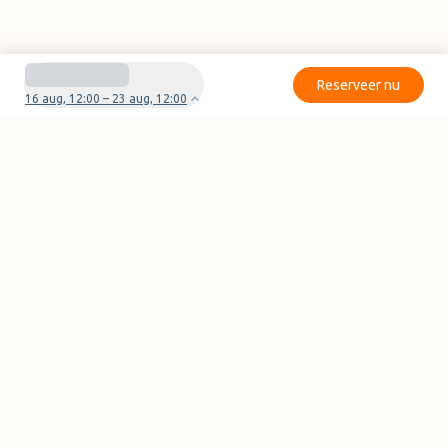
Reserveer nu
16 aug, 12:00 – 23 aug, 12:00
Heb je vragen of problemen met je boeking?
Neem contact met ons op
Pagina's