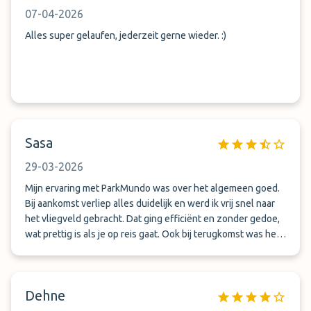
07-04-2026
Alles super gelaufen, jederzeit gerne wieder. :)
Sasa
29-03-2026
Mijn ervaring met ParkMundo was over het algemeen goed.
Bij aankomst verliep alles duidelijk en werd ik vrij snel naar
het vliegveld gebracht. Dat ging efficiënt en zonder gedoe,
wat prettig is als je op reis gaat. Ook bij terugkomst was het
vervoer goed geregeld. Ik werd na mijn landing snel
opgehaald en teruggebracht naar mijn auto. Dat gaf een
betrouwbaar gevoel. Er zijn wel een paar punten die beter
Dehne
kunnen. De shuttlebus was wat gedateerd en zou
comfortabeler mogen zijn. Daarnaast kan de