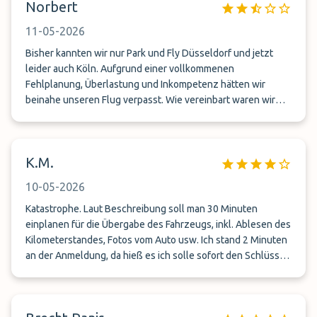
Norbert
11-05-2026
Bisher kannten wir nur Park und Fly Düsseldorf und jetzt
leider auch Köln. Aufgrund einer vollkommenen
Fehlplanung, Überlastung und Inkompetenz hätten wir
beinahe unseren Flug verpasst. Wie vereinbart waren wir
zum Abgabezeitpunkt vor Ort. Park und Fly Köln hat es dann
fertig gebracht uns erst nach fast 55 Minuten am Flughafen
Köln abzuliefern. Zudem wurden wir mehr als unfreundlich
K.M.
behandelt, da alle Beschäftigten mehr als überordert waren.
Die etwas bessere Bewertung resultiert aus der Abholung.
10-05-2026
Hier war sowohl das Personal freunlich als auch der
Abholservice war gut und schnell - so wie es eigentlich auch
Katastrophe. Laut Beschreibung soll man 30 Minuten
sein sollte.
einplanen für die Übergabe des Fahrzeugs, inkl. Ablesen des
Kilometerstandes, Fotos vom Auto usw. Ich stand 2 Minuten
an der Anmeldung, da hieß es ich solle sofort den Schlüssel
abgeben, in 30 Sekunden wäre Abfahrt. Ich bekam ein
unausgefülltes Übergabeprotokoll, womit ich später mein
Auto abholen sollte. Die Fahrt zum Flughafen war kurz und