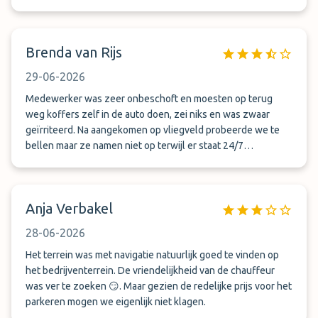
waren auf uns alleine gestellt. Abholung Flughafen Nicht
wie in den AGB beschrieben. Wir wurden nicht wie
beschrieben abgeholt, sondern müssten dorthin, wo wir
Brenda van Rijs
beim Abflug ausgestiegen sind. Wartezeit nach dem Anruf
auf den Transporter, 30 Minuten. Anderer Fahrer, er war
29-06-2026
freundlich. Vor Ort keine Fahrzeug Übergabe, sondern man
erhielt den Schlüssel mit den Worten: Ihr Fahrzeug steht da
Medewerker was zeer onbeschoft en moesten op terug
weg koffers zelf in de auto doen, zei niks en was zwaar
irgendwo in der Reihe. Fazit: wird nicht nochmal gebucht
geïrriteerd. Na aangekomen op vliegveld probeerde we te
bellen maar ze namen niet op terwijl er staat 24/7
bereikbaar. 's nachts om 3:00 was dit zeker geen pretje als 2
vrouwen die staan te wachten wat wij dachten goed
geregeld te hebben.
Anja Verbakel
28-06-2026
Het terrein was met navigatie natuurlijk goed te vinden op
het bedrijventerrein. De vriendelijkheid van de chauffeur
was ver te zoeken 😏. Maar gezien de redelijke prijs voor het
parkeren mogen we eigenlijk niet klagen.