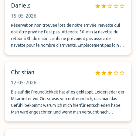
Daniels
Nieselregen warten. Also mussten wir nochmals anrufen.
Wieder keine Antwort, wo wir hin mussten. Mehr konnte
15-05-2026
oder wollte der Fahrer nicht sagen! Sein Kommentar: "Dann
nehmt halt die U-Bahn und zahlt selbst" - solche Aussagen
Réservation non trouvée lors de notre arrivée. Navette qui
gehen gar nicht! Da er zum Zeitpunkt des Telefonats am
doit être privé ne l’est pas. Attendre 30’ min la navette du
Flughafen war, forderte ich ihn auf zu warten, weil wir
retour à 3h du matin car ils ne prévoient pas assez de
durchgefroren waren. Es hat sich dann herausgestellt, dass
navette pour le nombre d’arrivants. Emplacement pas loin de
die Abholung am FERNbusbahnhof war (stand du nicht im
l’aéroport. Nous y retournerons plus malgré le prix attractif .
Dokument), 150 Meter weiter - hätte man als Fahrer ruhig
wissen und kommunizieren dürfen. Als wir 2 Minuten später
Christian
ankamen, war der Fahrer natürlich trotzdem wieder weg!
Insgesamt mussten wir über 70 Minuten auf den Transfer
12-05-2026
warten. Zum Vergleich: Unser gesamter Flug hat 90 Minuten
gedauert!
Bis auf die Freundlichkeit hat alles geklappt. Leider jeder der
Mitarbeiter vor Ort sowas von unfreundlich, das man das
Gefühl bekommt warum ich mich hierfür entschieden habe.
Man wird angeschrien und wenn man versucht nach
mehreren male, jemand telefonisch zu erreichen, wird man
man auch angeschrien. Daher würde ich hier nie mehr mein
Auto abgeben.