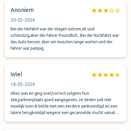
Anoniem
20-05-2026
Bei der Hinfahrt war der Wagen extrem alt und
schmutzig,aber der Fahrer freundlich...Bei der Rückfahrt war
das Auto besser, aber wir mussten lange warten und der
Fahrer war pampig.
Wiel
18-05-2026
Alles was en ging snel/correct volgens hun
site,parkeerplaats goed aangegeven, ze deden ook niet
moeilijk toen ik belde met een eerdere aankomsttijd en een
latere terugkomtijd wegens een gecanselde vlucht vanuit
Turkije, auto stond al netjes klaar,zeker een aanrader en wij
komen zeker hier terug. Mvg Wiel.