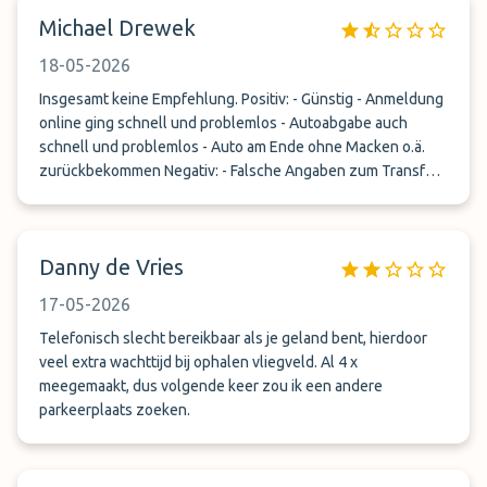
Michael Drewek
18-05-2026
Insgesamt keine Empfehlung. Positiv: - Günstig - Anmeldung
online ging schnell und problemlos - Autoabgabe auch
schnell und problemlos - Auto am Ende ohne Macken o.ä.
zurückbekommen Negativ: - Falsche Angaben zum Transfer
in Dokumenten - Unfreundliche und wenig kompetente
Mitarbeiter Konkret haben wir uns bei der Abholung vom
Flughafen genau an das gehalten, was in der PDF zur
Danny de Vries
Buchungsbestätigung stand: Abflugterminal 1b. Das war
schlicht falsch, "die schreiben da rein was sie wollen" sagte
17-05-2026
der Betreiber hinterher - wer auch immer "die" sind. Also
mehrfach angerufen: Man solle sich an das Dokument
Telefonisch slecht bereikbaar als je geland bent, hierdoor
halten, das man bei Abgabe in Papierform erhalten habe.
veel extra wachttijd bij ophalen vliegveld. Al 4 x
Abholung wäre am Busterminal 2A. Uns waren die
meegemaakt, dus volgende keer zou ik een andere
abweichenden Angaben nicht klar, aber okay, wir standen
parkeerplaats zoeken.
dann am Busterminal des Flughafens. Keine Abholung, kein
Anruf, keine Nachricht, nix - obwohl der Fahrer nach unseren
mittlerweile 3, 4 Anrufen wusste, dass wir in der Kälte im