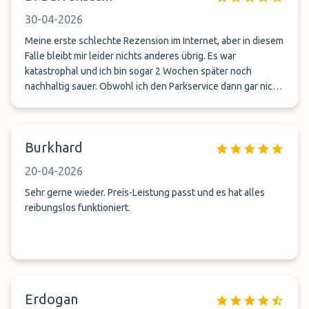
slechte service: niet klantgericht en duidelijk alleen op geld
30-04-2026
gericht. *NB: parkeerplaats ziet er onverzorgd uit en is open
voor iedereen, de auto staat niet veilig (geen camera’s, geen
Meine erste schlechte Rezension im Internet, aber in diesem
gesloten hek, etc.).
Falle bleibt mir leider nichts anderes übrig. Es war
katastrophal und ich bin sogar 2 Wochen später noch
nachhaltig sauer. Obwohl ich den Parkservice dann gar nicht
mehr wegen Verspätung des Personals (hätte sonst meinen
Flug verpasst) genutzt habe, wurde mir nicht einmal mein
Geld zurück erstattet. Ich habe dann für noch mehr Geld im
Burkhard
P3 am Flughafen geparkt. So konnte ich gerade eben noch
den check-in rechtzeitig erreichen. Wirklich sehr schlechte
20-04-2026
Erfahrung. Schade
Sehr gerne wieder. Preis-Leistung passt und es hat alles
reibungslos funktioniert.
Erdogan