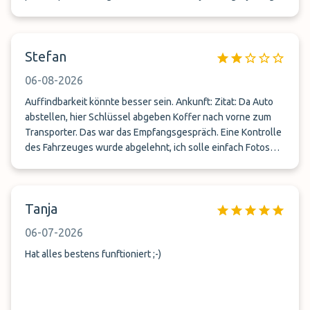
Stefan
06-08-2026
Auffindbarkeit könnte besser sein. Ankunft: Zitat: Da Auto
abstellen, hier Schlüssel abgeben Koffer nach vorne zum
Transporter. Das war das Empfangsgespräch. Eine Kontrolle
des Fahrzeuges wurde abgelehnt, ich solle einfach Fotos
machen. Der Kontrollzettel war bereits ausgefüllt mit Kreuz:
nicht durchgeführt. Ich brauchte nicht mal unterschreiben.
Transport zum Flughafen, ein sehr unfreundlicher Fahrer.
Tanja
Koffer sollten eigenständig verladen werden und dann wird
über das Verladen gemeckert. Beim Einsteigen wurden
06-07-2026
Plätze zugewiesen, als Familie durften wir nicht zusammen
sitzen. Immer wieder wurde gesagt, nix VIP Transport. Es
Hat alles bestens funftioniert ;-)
wurde gedroht die Parkplatz zu stornieren wenn wir uns
nicht so setzen wie er sagte. Ankunft Flughafen Fahrer
sprintet aus dem Fahrzeug um sein Ticket zu lösen. Wir