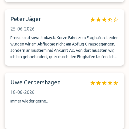
Peter Jäger
25-06-2026
Preise sind soweit okay.k. Kurze Fahrt zum Flughafen. Leider
wurden wir am Abflugtag nicht am Abflug C rausgegangen,
sondern an Busterminal Ankunft A2. Von dort mussten wir,
ich bin gehbehindert, quer durch den Flughafen laufen. Ich
mit Rollator und Handgepäck von mir und meiner Frau. Meine
Frau mit 2 großen Koffern. Wir waren gut 40 Minuten
unterwegs. Bei der Landung am letzten Tag das gleiche
Uwe Gerbershagen
Spiel, wieder quer durch den Flughafen. Gott sei Dank hat
uns das Deutsche Rote Kreuz unterstützt. Fazit, wir nehmen
18-06-2026
wieder den alten Anbieter, der zwar 20 Euro teurer ist, aber
dafür wird man auch komplett bis zum Abflug und am
Immer wieder gerne..
letzten Tag an der Ankunft abgeholt wo wir auch gelandet
sind. Punkt. Sehr enttäuscht 😞 😔 😟