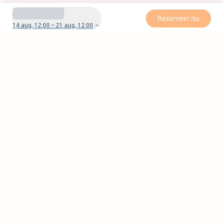
Reserveer nu
14 aug, 12:00 – 21 aug, 12:00
Heb je vragen of problemen met je boeking?
Neem contact met ons op
Pagina's
FAQ