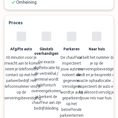
Omheining
Proces
Afgifte auto
Sleutels
Parkeren
Naar huis
overhandigen
30 minuten voor je
De chauffeur
Je belt het nummer dat
De exacte
verwacht aan te komen
inspecteert
je op de
afgiftelocatie bij
neem je telefonisch
jouw auto en
reserveringsbevestiging
de vertrekhal /
contact op met het
noteert alle
vindt en je bespreekt de
terminal wordt
parkeerbedrijf. Het
gegevens.
exacte ophaallocatie. Je
telefonisch
telefoonnummer vind je
Vervolgens
inspecteert de auto en
overeengekomen,
op de
wordt je auto
bij akkoord vervolg je
je herkent de
reserveringsbevestiging.
geparkeerd
jouw reis naar huis.
chauffeur aan zijn
op het
bedrijfskleding.
betreffende
parkeerterrein