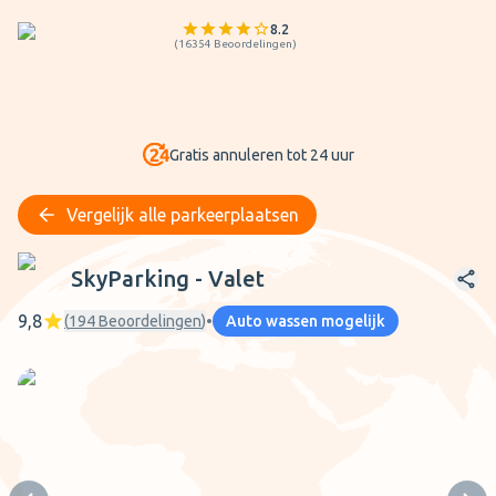
8.2
(
16354
Beoordelingen
)
Gratis annuleren tot 24 uur
Vergelijk alle parkeerplaatsen
SkyParking - Valet
SkyParking - Valet
9,8
(
194
Beoordelingen
)
•
Auto wassen mogelijk