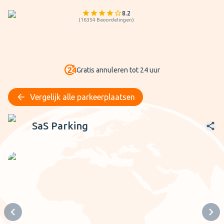
8.2
(
16354
Beoordelingen
)
Gratis annuleren tot 24 uur
Vergelijk alle parkeerplaatsen
SaS Parking
SaS Parking
Previous slide
Next