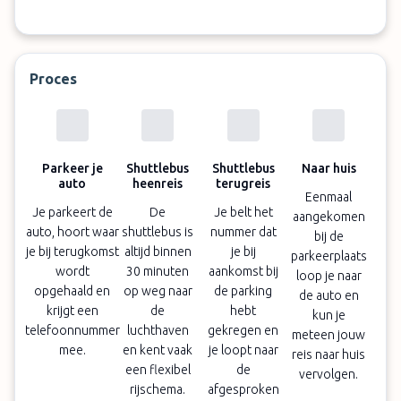
zowel de parkeerplaats als shuttleservice.
Behalve het parkeren kunt u ook kiezen voor extra
Proces
services. Denk bijvoorbeeld aan een complete
autowasservice (€ 99) van binnen- en buitenkant of
het opladen van elektrische voertuigen (€ 49).
Let op:
Parkeer je
Shuttlebus
Shuttlebus
Naar huis
auto
heenreis
terugreis
Eenmaal
Shuttle voor 4 personen inbegrepen; elke extra
Je parkeert de
De
Je belt het
aangekomen
persoon betaalt € 20. Voor grote voertuigen
auto, hoort waar
shuttlebus is
nummer dat
bij de
vanaf 5,50 m geldt een toeslag van € 49,99.
je bij terugkomst
altijd binnen
je bij
parkeerplaats
Elektrisch opladen: € 49,99 in totaal.
wordt
30 minuten
aankomst bij
loop je naar
opgehaald en
op weg naar
de parking
Voertuigreiniging Brons: € 99,99,
de auto en
krijgt een
de
hebt
kun je
voertuigreiniging Zilver: € 149,99. Deze
telefoonnummer
luchthaven
gekregen en
meteen jouw
toeslagen worden online betaald.
mee.
en kent vaak
je loopt naar
reis naar huis
Oversized bagage kost € 5 extra. Dit betaalt u
een flexibel
de
vervolgen.
ter plaatse
rijschema.
afgesproken