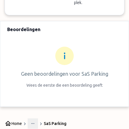
plek.
Verlengingsdagen kosten van 1 april tot 30
oktober € 25 per dag en van 1 november tot 31
maart € 10 per dag. Dit betaalt u ter plaatse
Beoordelingen
Geen beoordelingen voor
SaS Parking
Wees de eerste die een beoordeling geeft
Home
SaS Parking
More