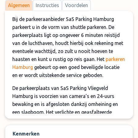
Algemeen
Instructies
Voordelen
Bij de parkeeraanbieder SaS Parking Hamburg
parkeert u in de vorm van shuttle parkeren. De
parkeerplaats ligt op ongeveer 6 minuten reistijd
van de luchthaven, houdt hierbij ook rekening met
eventuele wachttijd, zo zult u nooit hoeven te
haasten en kunt u rustig op reis gaan. Het
parkeren
Hamburg
gebeurt op een goed beveiligde locatie
en er wordt uitstekende service geboden.
De parkeerplaats van SaS Parking Vliegveld
Hamburg is voorzien van camera’s en 24-uurs
bewaking en is afgesloten dankzij omheining en
een slagboom. Het verlichte en geasfalteerde
terrein kent geen maximale inrijhoogte en is
voorzien van een wachtruimte inclusief toilet. De
Kenmerken
openingstijden zijn 03:00 tot 00:00, dit geldt voor