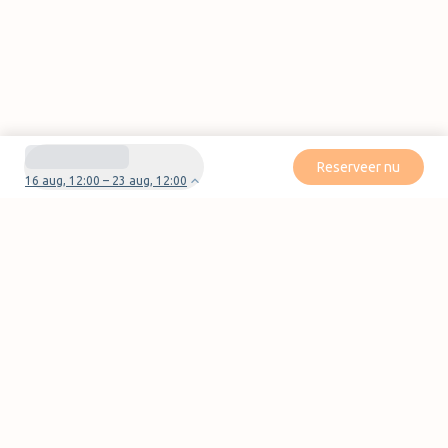
Reserveer nu
16 aug, 12:00 – 23 aug, 12:00
Heb je vragen of problemen met je boeking?
Neem contact met ons op