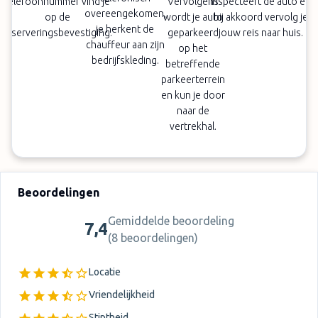
telefoonnummer vind je
Vervolgens
inspecteert de auto en
overeengekomen,
op de
wordt je auto
bij akkoord vervolg je
je herkent de
reserveringsbevestiging.
geparkeerd
jouw reis naar huis.
chauffeur aan zijn
op het
bedrijfskleding.
betreffende
parkeerterrein
en kun je door
naar de
vertrekhal.
Beoordelingen
Gemiddelde beoordeling
7,4
(
8 beoordelingen
)
Locatie
Vriendelijkheid
Stiptheid