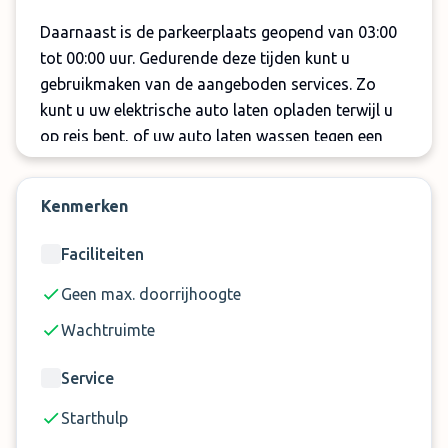
Daarnaast is de parkeerplaats geopend van 03:00
tot 00:00 uur. Gedurende deze tijden kunt u
gebruikmaken van de aangeboden services. Zo
kunt u uw elektrische auto laten opladen terwijl u
op reis bent, of uw auto laten wassen tegen een
meerprijs.
De beveiliging van Parktransfer Valet Hamburg is
Kenmerken
geregeld via 24 uurs camerabewaking. Ook kunt u
Faciliteiten
gebruikmaken van starthulp indien nodig.
Geen max. doorrijhoogte
Wachtruimte
Service
Starthulp