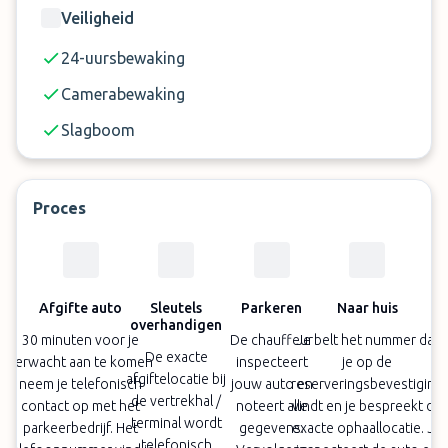
Veiligheid
24-uursbewaking
Camerabewaking
Slagboom
Proces
Afgifte auto
Sleutels
Parkeren
Naar huis
overhandigen
30 minuten voor je
De chauffeur
Je belt het nummer dat
De exacte
verwacht aan te komen
inspecteert
je op de
afgiftelocatie bij
neem je telefonisch
jouw auto en
reserveringsbevestiging
de vertrekhal /
contact op met het
noteert alle
vindt en je bespreekt de
terminal wordt
parkeerbedrijf. Het
gegevens.
exacte ophaallocatie. Je
telefonisch