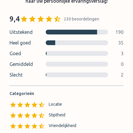
naar uw persoonlijke ervaringsverslag!
9,4
230
beoordelingen
Uitstekend
190
Heel goed
35
Goed
3
Gemiddeld
0
Slecht
2
Categorieën
Locatie
Stiptheid
Vriendelijkheid