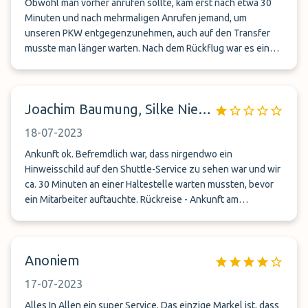
Obwohl man vorher anrufen sollte, kam erst nach etwa 30
Minuten und nach mehrmaligen Anrufen jemand, um
unseren PKW entgegenzunehmen, auch auf den Transfer
musste man länger warten. Nach dem Rückflug war es eine
totale Katastrophe. Wir sollten einmal nach Landung anrufen
und dann nochmal, als wir unsere Koffer hatten. Uns wurde
gesagt, dass der Fahrer in ca 10 Minuten da ist. Nach einer
Joachim Baumung, Silke Niessen
Stunde und 5 Anrufen kam dann endlich der Fahrer und
brachte uns zu unserem PKW. Null Service (Koffer etc
18-07-2023
musste man selbst in den Bulli rein- und rauswuchten) und
Freundlichkeit war auch Fehlanzeige. Wir empfehlen diesen
Ankunft ok. Befremdlich war, dass nirgendwo ein
Parkanbietet NICHT weiter!
Hinweisschild auf den Shuttle-Service zu sehen war und wir
ca. 30 Minuten an einer Haltestelle warten mussten, bevor
ein Mitarbeiter auftauchte. Rückreise - Ankunft am
Flughafen mehr als 10 Minusse. Bedingt durch einen
Flugzeugausfall mit Verzögerung der Ankunft am
Hamburger Flughafen konnten wir das Auto nicht wie
Anoniem
geplant am 14.07. gegen 19.00 Uhr abholen. Wir
informierten telefonisch einen Mitarbeiter des
17-07-2023
Shuttleservices über die Verspätung und die Ankunftszeit
am Samstag und erhielten die Auskunft, es sei kein Problem.
Alles In Allen ein super Service. Das einzige Markel ist, dass