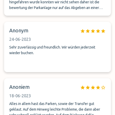
hingefahren wurde konnten wir nicht sehen daher ist die
bewertung der Parkanlage nur auf das Abgeben an einer
Bushaltestelle beschrenkt. Leider ist bei unserer Ankunft
nach dem Urlaub alles schief gelaufen. Beim ersten Anruf
nach dem Landen ist neimand an das Telefon gegangen.
Anonym
Beim zweiten Anruf konnte mann den Gesprächspartner
nicht verstehen. Beim dritten Anruf haben wir dann den
24-06-2023
Kontakt herstellen können. Es hieß Terminel 2 in ca. 10
Minuten. Leider kam niemand. Dann uner vierter Anruf, oh
Sehr zuverlässig und freundlich. Wir würden jederzeit
der Mitarbeiten hat sie vergessen er fährt gleich los ca. 10
wieder buchen.
Minuten. Es dauerte dann noch einmal gut 20 Minuten bis
ein Fahrer uns abgeholt hat. Sumasumarum haben wir fast
eine Stunde auf den Abholservice gewartet. Das ist kein
guter Service und sicher nicht weiter zu empfhlen.
Anoniem
18-06-2023
Alles in allem hast das Parken, sowie der Transfer gut
geklaut. Auf dem Hinweg leichte Probleme, die dann aber