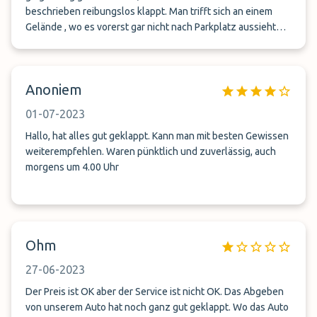
beschrieben reibungslos klappt. Man trifft sich an einem
Gelände , wo es vorerst gar nicht nach Parkplatz aussieht
was etwas für Verwirrung sorgt. Dort kommen die
Mitarbeiter hin und nehmen das Auto entgegen, um es
gegenüber auf einen abgesperrten Parkplatz zu bringen. Sie
Anoniem
bringen einen vom Treffpunkt aus zum Flughafen, was
super und zügig geklappt hat. Bei der Hinreise waren die
01-07-2023
Mitarbeiter ca 15min später am Treffpunkt wie vereinbart,
wodurch natürlich am Flughafen mit einchecken , voller Zoll
Hallo, hat alles gut geklappt. Kann man mit besten Gewissen
und Boarding alles zeitlich sportlich wurde. Auf der
weiterempfehlen. Waren pünktlich und zuverlässig, auch
Rückreise hat alles einwandfrei geklappt. Es wurden auch
morgens um 4.00 Uhr
keine unnötigen KM mit meinem Auto gefahren o.s. :-)
Ohm
27-06-2023
Der Preis ist OK aber der Service ist nicht OK. Das Abgeben
von unserem Auto hat noch ganz gut geklappt. Wo das Auto