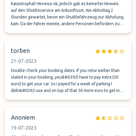
Katastrophal! Hinreise ok, jedoch gab es keinerlei Hinweis
auf den Shuttleservice am Ankunftsort. Am Abholtag 2
Stunden gewartet, bevor ein Shuttlefahrzeug zur Abholung
kam. Da der Fahrer meinte, andere Personen befördern zu
wollen, die gerade erst am Abholplatz angekommen waren,
aber auf seiner Liste zu genau dieser Zeit standen, wurden
wir nicht befördert. Reihenfolge war dem Fahrer unbekannt.
torben
Hinzu kommt dessen unfreundliches und sogar teilweise
aggressives und beleidigendes Verhalten. Ein Anbieter, den
21-07-2023
wir garantiert nie, nie, nie wieder wählen werden.
Double-check your booking dates. If you retur earlier than
stated in your booking, you&#039;ll have to pay extra (50
euro) to get your car. So I payed for a week of parking I
didn&#039;t use and on top of that 50 more euro to get my
car - But I gave the wrong s´dates and returned 1 week
earlier than booked, and they we&#039;re fairly quick find
my car (less than a hour)
Anoniem
19-07-2023