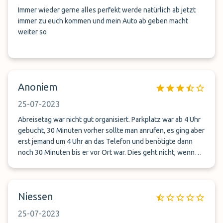
Boarding (ca.8:40Uhr) hatte ich wohl vermutlich von Ihnen
Immer wieder gerne alles perfekt werde natürlich ab jetzt
ein Anruf bekommen, konnte erst wieder ans Telefon gehen
immer zu euch kommen und mein Auto ab geben macht
wo wir im Flieger saßen…sprich 5min später, aber wieder
weiter so
nur Mailbox. Da nur ein Teil der Leistung von ihnen erbracht
wurde (7std parken + Transfer) möchte ich anteilig mein
Geld zurück, ich war gewollt meine gebuchten Tage
weiterhin in Anspruch zu nehmen, hätten auch nochmal
Anoniem
gerne etwas extra für den erneuten Transfer gezahlt, aber
es kam (wie morgens am Telefon versprochen) keiner mehr.
25-07-2023
Ich bitte um Stellungnahme Mit freundlichen Grüßen Robin
Hermann&quot;
Abreisetag war nicht gut organisiert. Parkplatz war ab 4 Uhr
gebucht, 30 Minuten vorher sollte man anrufen, es ging aber
erst jemand um 4 Uhr an das Telefon und benötigte dann
noch 30 Minuten bis er vor Ort war. Dies geht nicht, wenn
der Parkplatz ab 4 Uhr buchbar ist, inklusive Transfer.
Entsprechend war auch die Stimmung der anderen Kunden
am Warteplatz. Die Abholung am Rückreisetag lief um so
Niessen
besser. Die Mitarbeiter waren freundlich und pünktlich am
Flughafen, alles top.
25-07-2023