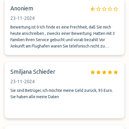
Anoniem
23-11-2024
Bewertung ist 0 Ich finde es eine Frechheit, daß Sie mich
heute anschreiben , zwecks einer Bewertung. Hatten mit 3
Familien Ihren Service gebucht und vorab bezahlt Vor
Ankunft am Flughafen waren Sie telefonisch nicht zu
erreichen. Am Flughafen war keiner Ihrer Mitarbeiter da, um
unsere Fahrzeuge in Empfang zu nehmen. Auf E-Mail kam
keinerlei Antwort von Ihnen, bzw. waren Sie nie telefonisch
Smiljana Schieder
zu erreichen. Sie haben sich nicht einmal bei uns gemeldet.
Auf die Rückerstattung der bezahlten Parkgebühr warten
23-11-2024
wir heute noch. Das ist einfach nur Betrug. Bitte diesen Park
Service nicht buchen!!!
Sie sind Betrüger, ich möchte meine Geld zurück, 95 Euro.
Sie haben alle meine Daten