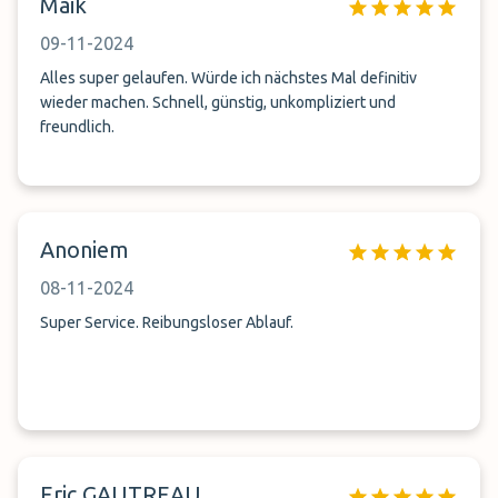
Maik
bekomme mit denen Sie nicht mehr zusammenarbeiten.
09-11-2024
Alles super gelaufen. Würde ich nächstes Mal definitiv
wieder machen. Schnell, günstig, unkompliziert und
freundlich.
Anoniem
08-11-2024
Super Service. Reibungsloser Ablauf.
Eric GAUTREAU