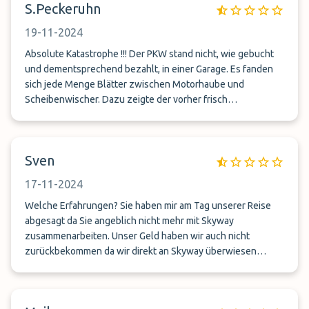
S.Peckeruhn
19-11-2024
Absolute Katastrophe !!! Der PKW stand nicht, wie gebucht
und dementsprechend bezahlt, in einer Garage. Es fanden
sich jede Menge Blätter zwischen Motorhaube und
Scheibenwischer. Dazu zeigte der vorher frisch
gewaschene PKW Spuren von Regentropfen auf dem Lack.
Die Abholung verzögerte sich zusätzlich, da es zu
Kommunikationsschwierigkeiten bzgl. dem Fahrer und mir
Sven
kam. Der Anbieter war danach telefonisch nicht erreichbar
und reagierte auf meine Verärgerung in keiner Weise. Hier
17-11-2024
werden Leistungen angeboten und entsprechend in
Rechnung gestellt, doch diese werden nicht erfüllt.
Welche Erfahrungen? Sie haben mir am Tag unserer Reise
abgesagt da Sie angeblich nicht mehr mit Skyway
zusammenarbeiten. Unser Geld haben wir auch nicht
zurückbekommen da wir direkt an Skyway überwiesen
haben. Und bei Skyway erreicht man niemanden mehr der
das Held zurück überweist. Ich bin schon sehr überrascht
das jetzt von Ihnen eine Bewertungsmail für Skyway