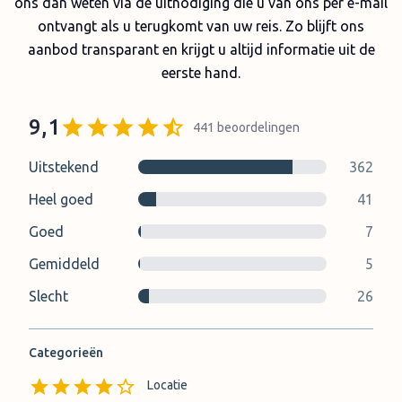
ons dan weten via de uitnodiging die u van ons per e-mail
ontvangt als u terugkomt van uw reis. Zo blijft ons
aanbod transparant en krijgt u altijd informatie uit de
eerste hand.
9,1
441
beoordelingen
Uitstekend
362
Heel goed
41
Goed
7
Gemiddeld
5
Slecht
26
Categorieën
Locatie