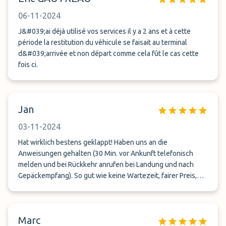
06-11-2024
J&#039;ai déjà utilisé vos services il y a 2 ans et à cette
période la restitution du véhicule se faisait au terminal
d&#039;arrivée et non départ comme cela fût le cas cette
fois ci.
Jan
03-11-2024
Hat wirklich bestens geklappt! Haben uns an die
Anweisungen gehalten (30 Min. vor Ankunft telefonisch
melden und bei Rückkehr anrufen bei Landung und nach
Gepäckempfang). So gut wie keine Wartezeit, fairer Preis,
netter Kontakt - rundum perfekt, weiter so!
Marc