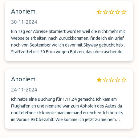
Anoniem
30-11-2024
Ein Tag vor Abreise Storniert worden weil die nicht mehr mit
Webseite arbeiten, nach Zurückkommen, finde ich ein Brief
noch von September wo ich davor mit Skyway gebucht hab ,
Staffzettel mit 50 Euro wegen Blitzen, das überraschende
ist die haben mein Auto weiter gefahren wo angeblich es
geparkt sein soll. Nie wieder , das ist Abzocke Pur, Hinweis
an alle Finger weg!
Anoniem
24-11-2024
Ich hatte eine Buchung für 1.11.24 gemacht. Ich kam am
Flughafen an und niemand war zum Abholen des Autos da
und telefonisch konnte man niemand erreichen. Ich bereits
im Voraus 95€ bezahlt. Wie komme ich jetzt zu meinem
Geld? Ich kann diese Firma auf keinen Fall mehr empfehlen.