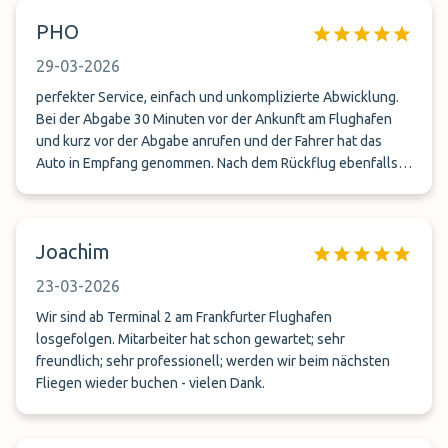
PHO
29-03-2026
perfekter Service, einfach und unkomplizierte Abwicklung.
Bei der Abgabe 30 Minuten vor der Ankunft am Flughafen
und kurz vor der Abgabe anrufen und der Fahrer hat das
Auto in Empfang genommen. Nach dem Rückflug ebenfalls
kurzer Anruf nach der Landung und nach der
Gepäckabholung und wir mussten nur ein paar Minuten am
Eingang warten, bis das Auto da war. Deutlich schneller, als
Joachim
jedes Parkhaus am Flughafen und dazu wesentlich
günstiger. Werde das ab sofort immer nutzen!
23-03-2026
Wir sind ab Terminal 2 am Frankfurter Flughafen
losgefolgen. Mitarbeiter hat schon gewartet; sehr
freundlich; sehr professionell; werden wir beim nächsten
Fliegen wieder buchen - vielen Dank.