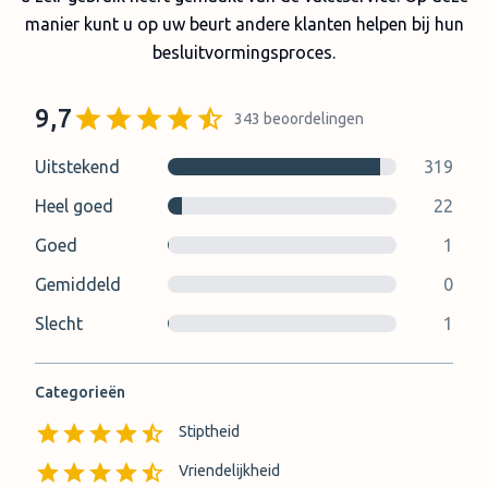
manier kunt u op uw beurt andere klanten helpen bij hun
besluitvormingsproces.
9,7
343
beoordelingen
Uitstekend
319
Heel goed
22
Goed
1
Gemiddeld
0
Slecht
1
Categorieën
Stiptheid
Vriendelijkheid