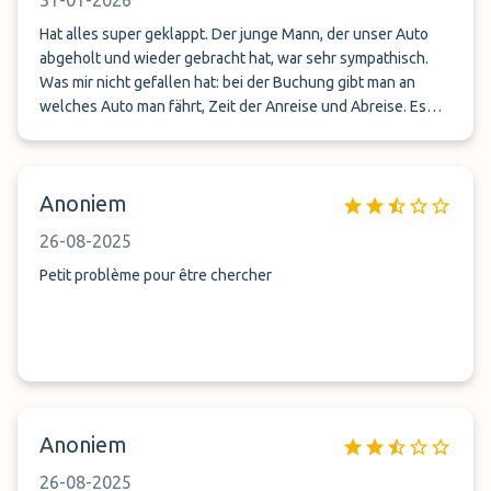
31-01-2026
Hat alles super geklappt. Der junge Mann, der unser Auto
abgeholt und wieder gebracht hat, war sehr sympathisch.
Was mir nicht gefallen hat: bei der Buchung gibt man an
welches Auto man fährt, Zeit der Anreise und Abreise. Es
gibt einen Hinweis, dass ein großes Auto mehr kostet als ein
kleines. Dann bekommt man einen Preis. Man stimmt zu.
Stornierbar bis 24 Std. vor Anreise. 12 Std. vor Anreise dann
Anoniem
der Hinweis, dass man für Übergröße des Autos und
Nachttarif bei Abgabe des Autos extra zahlen muss. Nicht
26-08-2025
mehr kostenfrei stornierbar. Es kamen 55€ dazu. Der Preis
ist angemessen. Den hätte ich auch bezahlt, wenn die
Petit problème pour être chercher
Kosten gleich transparent gewesen wären. So fühlt man sich
verarscht. Alle Angaben lagen ja vor. Dann kann man doch
gleich den Endpreis nennen
Anoniem
26-08-2025