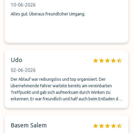
10-06-2026
Alles gut. Überaus freundlciher Umgang.
Udo
02-06-2026
Der Ablauf war reibungslos und top organisiert. Der
übernehmende Fahrer wartete bereits am vereinbarten
Treffpunkt und gab sich aufmerksam durch Winken zu
erkennen. Er war freundlich und half auch beim Entladen der
Koffer. Wieder zurück kam der zurückgebende Fahrer
pünktlich an. Er begrüßte uns freundlich vom Urlaub zurück
und half auch wieder, die Koffer zu verstauen. Wir sind sehr
Basem Salem
zufrieden.