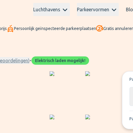
Luchthavens
Parkeervormen
Bl
rijs
Persoonlijk geïnspecteerde parkeerplaatsen
Gratis annuleren
eoordelingen
)
•
Elektrisch laden mogelijk!
P
P