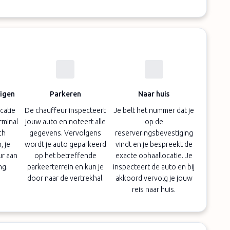
digen
Parkeren
Naar huis
catie
De chauffeur inspecteert
Je belt het nummer dat je
erminal
jouw auto en noteert alle
op de
ch
gegevens. Vervolgens
reserveringsbevestiging
 je
wordt je auto geparkeerd
vindt en je bespreekt de
ur aan
op het betreffende
exacte ophaallocatie. Je
ng.
parkeerterrein en kun je
inspecteert de auto en bij
door naar de vertrekhal.
akkoord vervolg je jouw
reis naar huis.