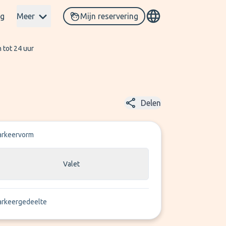
og
Meer
Mijn reservering
 tot 24 uur
Delen
arkeervorm
Valet
arkeergedeelte