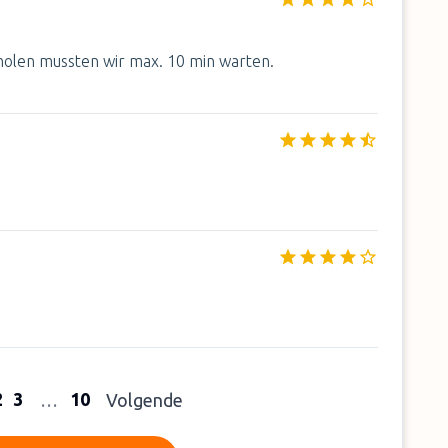
bholen mussten wir max. 10 min warten.
2
3
10
…
Volgende
Meer beoordelingen lezen