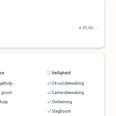
 en 06:59 betaalt u € 50. Dit betaalt u direct online
wagens, minibussen stacaravans etc. moeten twee
€ 45,00
 maximale breedte 2,55 meter
plaats
9, 65795 Hattersheim am Main
ice
Veiligheid
gehulp
24-uursbewaking
a groot
Camerabewaking
hulp
Omheining
Slagboom