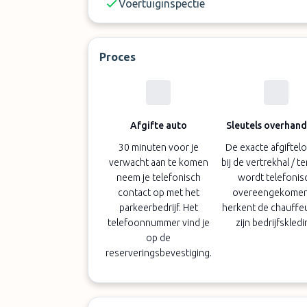
Voertuiginspectie
Proces
Afgifte auto
Sleutels overhan
30 minuten voor je
De exacte afgiftelo
verwacht aan te komen
bij de vertrekhal / t
neem je telefonisch
wordt telefonis
contact op met het
overeengekomen,
parkeerbedrijf. Het
herkent de chauffe
telefoonnummer vind je
zijn bedrijfskledi
op de
reserveringsbevestiging.