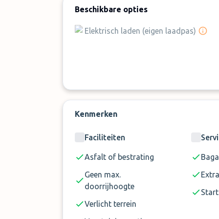
Beschikbare opties
Voor aan- of terugkomsten tussen 17:01
Voor grotere voertuigen zoals bestel
Elektrisch laden (eigen laadpas)
parkeerplaatsen worden geboekt
Maximale afmetingen: lengte 6 meter,
U kunt niet overnachten op de parkeer
Adres parkeergarage: Schulstrasse 2
Kenmerken
Faciliteiten
Serv
Asfalt of bestrating
Baga
Geen max.
Extr
doorrijhoogte
Start
Verlicht terrein