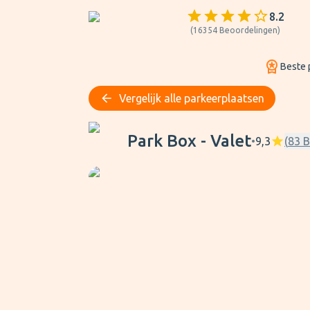
8.2
(
16354
Beoordelingen
)
Beste p
Vergelijk alle parkeerplaatsen
Park Box - Valet
Park Box - Valet
•
9,3
(
83
B