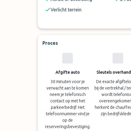
Verlicht terrein
Proces
Afgifte auto
Sleutels overhan
30 minuten voor je
De exacte afgiftelo
verwacht aan te komen
bij de vertrekhal / t
neem je telefonisch
wordt telefonis
contact op met het
overeengekomen,
parkeerbedrijf. Het
herkent de chauffe
telefoonnummer vind je
zijn bedrijfskledi
op de
reserveringsbevestiging.