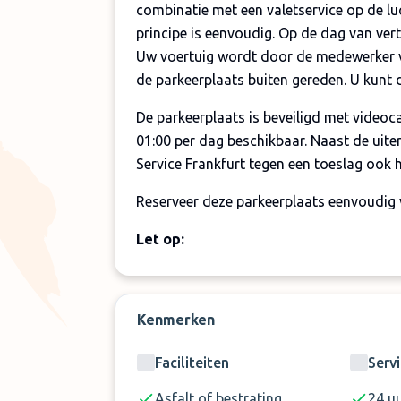
combinatie met een valetservice op de lu
principe is eenvoudig. Op de dag van vert
Uw voertuig wordt door de medewerker v
de parkeerplaats buiten gereden. U kunt d
De parkeerplaats is beveiligd met videoc
01:00 per dag beschikbaar. Naast de uite
Service Frankfurt tegen een toeslag ook h
Reserveer deze parkeerplaats eenvoudig
Let op:
Van 21:00 uur tot 06:00 uur geldt een
Bij een vertraging van meer dan 30 mi
Kenmerken
Faciliteiten
Serv
Asfalt of bestrating
24 u