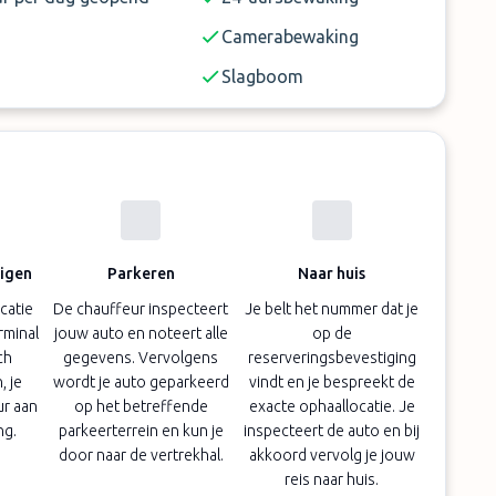
Camerabewaking
Slagboom
digen
Parkeren
Naar huis
catie
De chauffeur inspecteert
Je belt het nummer dat je
erminal
jouw auto en noteert alle
op de
ch
gegevens. Vervolgens
reserveringsbevestiging
 je
wordt je auto geparkeerd
vindt en je bespreekt de
ur aan
op het betreffende
exacte ophaallocatie. Je
ng.
parkeerterrein en kun je
inspecteert de auto en bij
door naar de vertrekhal.
akkoord vervolg je jouw
reis naar huis.