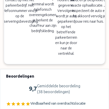
contact op met het
noteert alle
vindt en je bespreekt de
terminal wordt
parkeerbedrijf. Het
gegevens.
exacte ophaallocatie. Je
telefonisch
telefoonnummer vind je
Vervolgens
inspecteert de auto en
overeengekomen,
op de
wordt je auto
bij akkoord vervolg je
je herkent de
reserveringsbevestiging.
geparkeerd
jouw reis naar huis.
chauffeur aan zijn
op het
bedrijfskleding.
betreffende
parkeerterrein
en kun je door
naar de
vertrekhal.
Beoordelingen
Gemiddelde beoordeling
9,7
(
38 beoordelingen
)
Vindbaarheid van overdrachtslocatie