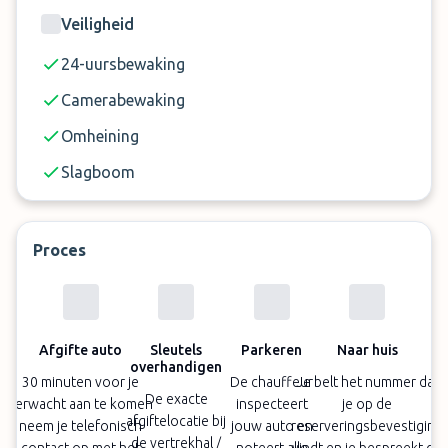
Veiligheid
24-uursbewaking
Camerabewaking
Omheining
Slagboom
Proces
Afgifte auto
Sleutels
Parkeren
Naar huis
overhandigen
30 minuten voor je
De chauffeur
Je belt het nummer dat
De exacte
verwacht aan te komen
inspecteert
je op de
afgiftelocatie bij
neem je telefonisch
jouw auto en
reserveringsbevestiging
de vertrekhal /