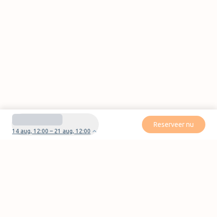
Reserveer nu
14 aug, 12:00 – 21 aug, 12:00
Heb je vragen of problemen met je boeking?
Neem contact met ons op