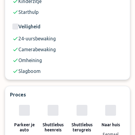
Kinderzitje
Starthulp
Veiligheid
24-uursbewaking
Camerabewaking
Omheining
Slagboom
Proces
Parkeer je
Shuttlebus
Shuttlebus
Naar huis
auto
heenreis
terugreis
Eenmaal