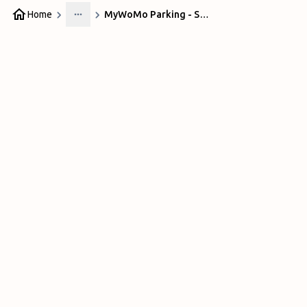
Home
MyWoMo Parking - Shuttle
More