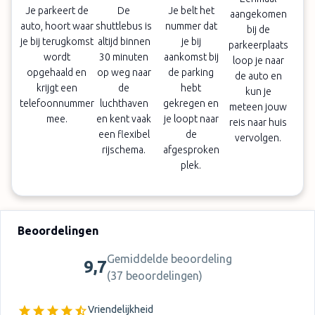
Je parkeert de
De
Je belt het
aangekomen
auto, hoort waar
shuttlebus is
nummer dat
bij de
je bij terugkomst
altijd binnen
je bij
parkeerplaats
wordt
30 minuten
aankomst bij
loop je naar
opgehaald en
op weg naar
de parking
de auto en
krijgt een
de
hebt
kun je
telefoonnummer
luchthaven
gekregen en
meteen jouw
mee.
en kent vaak
je loopt naar
reis naar huis
een flexibel
de
vervolgen.
rijschema.
afgesproken
plek.
Beoordelingen
Gemiddelde beoordeling
9,7
(
37 beoordelingen
)
Vriendelijkheid