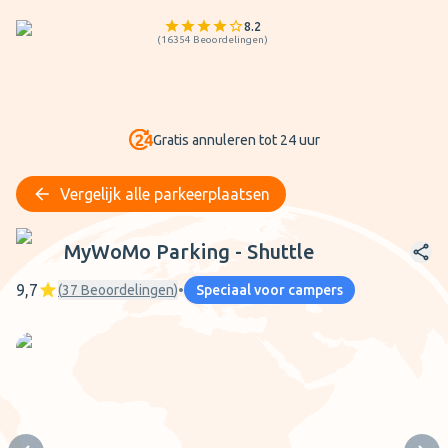
8.2
(
16354
Beoordelingen
)
Gratis annuleren tot 24 uur
Vergelijk alle parkeerplaatsen
MyWoMo Parking - Shuttle
MyWoMo Parking - Shuttle
9,7
(
37
Beoordelingen
)
•
Speciaal voor campers