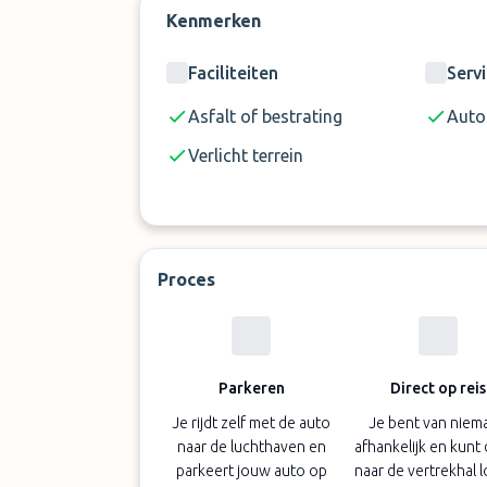
Kenmerken
De maximale doorrijhoogte in de park
Faciliteiten
Serv
Vervoer naar de luchthaven zit niet i
eventuele opties
Asfalt of bestrating
Auto
De kosten voor de transfer zijn niet b
Verlicht terrein
betaald
Proces
Parkeren
Direct op reis
Je rijdt zelf met de auto
Je bent van niem
naar de luchthaven en
afhankelijk en kunt 
parkeert jouw auto op
naar de vertrekhal 