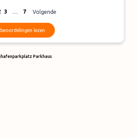
2
3
7
…
Volgende
Meer beoordelingen lezen
beoordelingen lezen
ghafenparkplatz Parkhaus