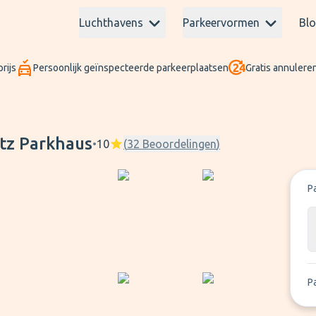
Luchthavens
Parkeervormen
Bl
rijs
Persoonlijk geïnspecteerde parkeerplaatsen
Gratis annuleren
tz Parkhaus
•
10
(
32
Beoordelingen
)
P
P