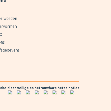
a's
er worden
ervormen
ct
ons
jfsgegevens
enheid aan veilige en betrouwbare betaalopties