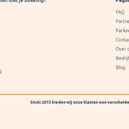
men met je boeking?
Pagin
FAQ
Partn
Parke
Conta
Over 
Bedri
Blog
l
Sinds 2013 bieden wij onze klanten een verscheid