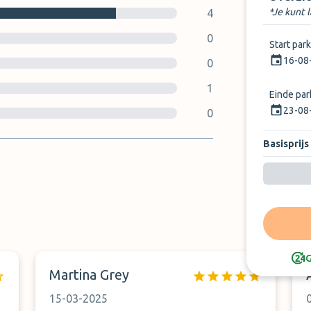
*Je kunt 
4
0
Start par
16-08
0
1
Einde pa
23-08
0
Basisprijs
G
Martina Grey
15-03-2025