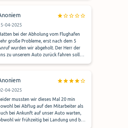
Anoniem
15-04-2025
Hatten bei der Abholung vom Flughafen
ehr große Probleme, erst nach dem 5
Anruf wurden wir abgeholt. Der Herr der
u unserem Auto zurück fahren sollte
wusste keine Adresse und wollte uns an
einem ganz falschen Parkplatz absetzen ,
er meinte er wäre spät dran und hätte
Anoniem
jetzt keine Zeit mehr. Enttäuschender
ervice!!!
02-04-2025
Leider mussten wir dieses Mal 20 min
sowohl bei Abflug auf den Mitarbeiter als
ch bei Ankunft auf unser Auto warten,
obwohl wir frühzeitig bei Landung und bei
epäckerhalt angerufen haben. Allerdings