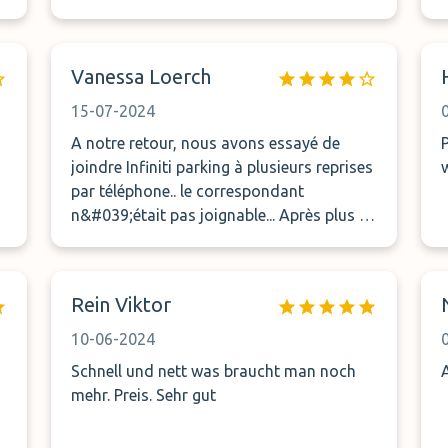
Bürokontainer steht. Dieser ist meist
unbesetzt das die angestellten mit
Transfer beschäftigt sind . Fazit keine
Vanessa Loerch
durchgehende „Bewachung „
15-07-2024
A notre retour, nous avons essayé de
joindre Infiniti parking à plusieurs reprises
par téléphone.. le correspondant
n&#039;était pas joignable... Après plus de
30 minutes d&#039;attente à
l&#039;aéroport, nous avons par chance
croisé une navette de la compagnie que
Rein Viktor
nous avons arrêtée afin qu&#039;elle
nous transporte jusqu&#039;au parking.
10-06-2024
Après échange avec le conducteur, il
Schnell und nett was braucht man noch
s&#039;est avéré que le numéro de
mehr. Preis. Sehr gut
téléphone sur la confirmation de
réservation n&#039;était pas correct...