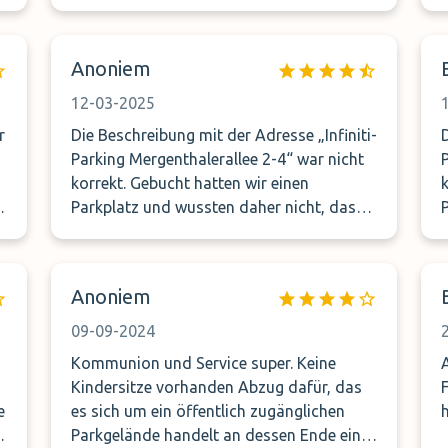
gewartet, die Jungs waren sehr nett und
flott unterwegs. Telefonisch habe ich auch
immer jemanden erreicht. Vielen Dank
Anoniem
nochmal 😊
12-03-2025
r
Die Beschreibung mit der Adresse „Infiniti-
Parking Mergenthalerallee 2-4“ war nicht
Park
korrekt. Gebucht hatten wir einen
Parkplatz und wussten daher nicht, dass
es sich um ein Parkhaus handelt.
Anoniem
09-09-2024
Kommunion und Service super. Keine
Kindersitze vorhanden Abzug dafür, das
e
es sich um ein öffentlich zugänglichen
Parkgelände handelt an dessen Ende ein