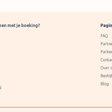
men met je boeking?
Pagin
FAQ
Partn
Parke
Conta
Over 
Bedri
Blog
l