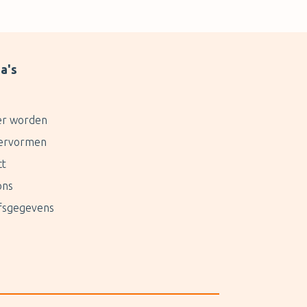
a's
er worden
ervormen
ct
ons
jfsgegevens