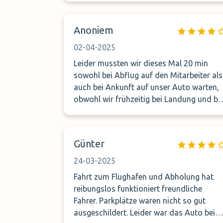
konnte. Bis dahin alles gut. Vom Flughafe
zum Parkhaus nach4 telefonate haben wi
Anoniem
Eine Stunde gewartet bis wir abgeholt
wurden .Dieser Fahrer der uns abgeholt
02-04-2025
hat erzählte uns ,das er garnicht für uns
Leider mussten wir dieses Mal 20 min
zuständige ist. Ich würde dieses Parkhaus
sowohl bei Abflug auf den Mitarbeiter als
nicht mehr buchen
auch bei Ankunft auf unser Auto warten,
obwohl wir frühzeitig bei Landung und be
Gepäckerhalt angerufen haben. Allerdings
waren
Günter
24-03-2025
Fahrt zum Flughafen und Abholung hat
reibungslos funktioniert freundliche
Fahrer. Parkplätze waren nicht so gut
ausgeschildert. Leider war das Auto bei