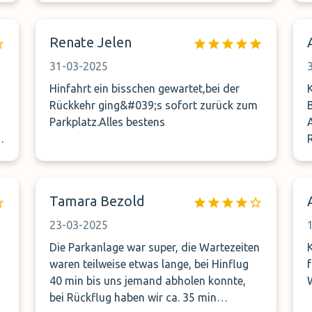
n
konnte. Bis dahin alles gut. Vom Flughafen
r
zum Parkhaus nach4 telefonate haben wir
Renate Jelen
Eine Stunde gewartet bis wir abgeholt
wurden .Dieser Fahrer der uns abgeholt
31-03-2025
hat erzählte uns ,das er garnicht für uns
Hinfahrt ein bisschen gewartet,bei der
zuständige ist. Ich würde dieses Parkhaus
Rückkehr ging&#039;s sofort zurück zum
nicht mehr buchen
Parkplatz.Alles bestens
i
Tamara Bezold
23-03-2025
Die Parkanlage war super, die Wartezeiten
waren teilweise etwas lange, bei Hinflug
40 min bis uns jemand abholen konnte,
bei Rückflug haben wir ca. 35 min