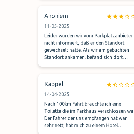
Anoniem
11-05-2025
Leider wurden wir vom Parkplatzanbieter
nicht informiert, daß er den Standort
gewechselt hatte. Als wir am gebuchten
Standort ankamen, befand sich dort
niemand. Am angrenzenden Parkhaus
informierte uns ein Mitarbeiter, daß die
Firma umgezogen sei. Unter der
Kappel
angegebenen Shuttle-Handynummer
erfuhr ich dann, daß sich ein paar
14-04-2025
Straßenzüge weiter der aktuelle Parkplatz
Nach 100km Fahrt brauchte ich eine
befand. Danach lief alles problemlos und
Toilette die im Parkhaus verschlossen war
zügig inkl. Rückholung. Allerdings war
Der Fahrer der uns empfangen hat war
nicht zu erkennen, daß der Parkplatz in
sehr nett, hat mich zu einem Hotel
irgendeiner Form bewacht wurde.
gebracht wo ich die Toilette benutzen