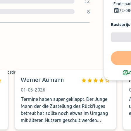
12
Einde pa
22-08
8
Basisprijs
tslocatie
G
Werner Aumann
01-05-2026
Termine haben super geklappt. Der Junge
Mann der die Zustellung des Rückfluges
betreut hat sollte noch etwas im Umgang
mit älteren Nutzern geschult werden.
Fragen wie "wo waren Sie denn die ganze