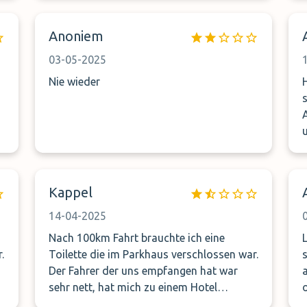
Zeit" können für diese Personengruppe
nach einem anstrengenden Flug einfach
Anoniem
nur beleidigend sein.
03-05-2025
Nie wieder
s
uns z
Kappel
S
14-04-2025
Nach 100km Fahrt brauchte ich eine
.
Toilette die im Parkhaus verschlossen war.
Der Fahrer der uns empfangen hat war
au
sehr nett, hat mich zu einem Hotel
gebracht wo ich die Toilette benutzen
G