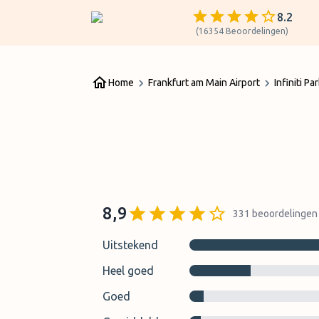
8.2
(
16354
Beoordelingen
)
Home
Frankfurt am Main Airport
Infiniti Pa
8,9
331
beoordelingen
Uitstekend
Heel goed
Goed