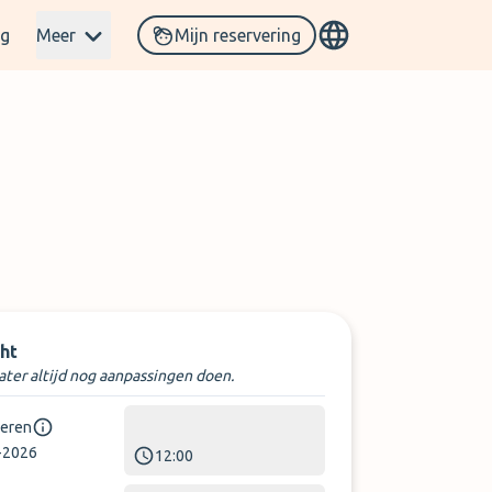
og
Meer
Mijn reservering
ht
later altijd nog aanpassingen doen.
keren
-2026
12:00