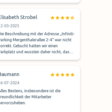
Elisabeth Strobel
12-03-2025
Die Beschreibung mit der Adresse „Infiniti-
ing Mergenthalerallee 2-4“ war nicht
korrekt. Gebucht hatten wir einen
Parkplatz und wussten daher nicht, dass
es sich um ein Parkhaus handelt. Zudem
fehlte ein Hinweisschild mit
„Indfinityparken“, welches sie dicke
Baumann
erleichtert hat. Der Shuttleservice war
zuverlässig und prompt.
26-07-2024
Alles Bestens, insbesondere ist die
Freundlichkeit der Mitarbeiter
hervorzuheben.