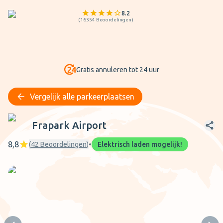
8.2
(
16354
Beoordelingen
)
Gratis annuleren tot 24 uur
Vergelijk alle parkeerplaatsen
Frapark Airport
Frapark Airport
8,8
(
42
Beoordelingen
)
•
Elektrisch laden mogelijk!