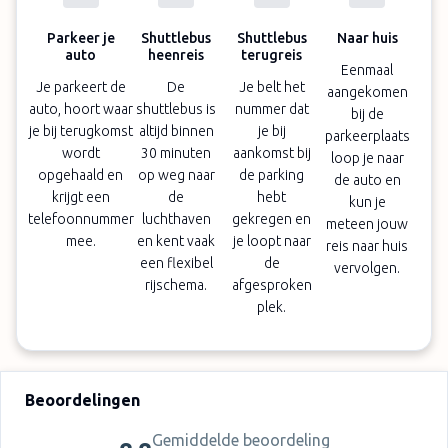
Parkeer je
Shuttlebus
Shuttlebus
Naar huis
auto
heenreis
terugreis
Eenmaal
Je parkeert de
De
Je belt het
aangekomen
auto, hoort waar
shuttlebus is
nummer dat
bij de
je bij terugkomst
altijd binnen
je bij
parkeerplaats
wordt
30 minuten
aankomst bij
loop je naar
opgehaald en
op weg naar
de parking
de auto en
krijgt een
de
hebt
kun je
telefoonnummer
luchthaven
gekregen en
meteen jouw
mee.
en kent vaak
je loopt naar
reis naar huis
een flexibel
de
vervolgen.
rijschema.
afgesproken
plek.
Beoordelingen
Gemiddelde beoordeling