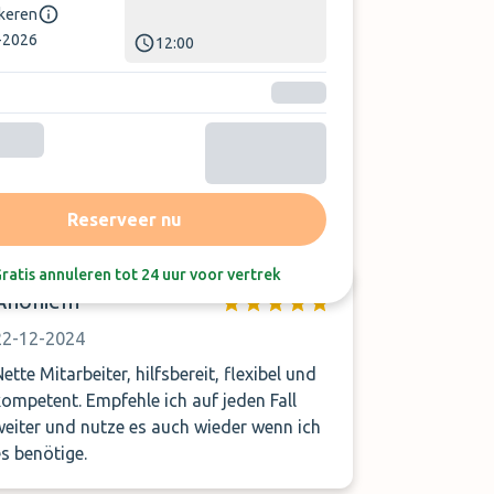
rkeren
-2026
12:00
Sorteer op:
Laatste beoordeling
Reserveer nu
ratis annuleren tot 24 uur voor vertrek
Anoniem
22-12-2024
ette Mitarbeiter, hilfsbereit, flexibel und
mpetent. Empfehle ich auf jeden Fall
weiter und nutze es auch wieder wenn ich
es benötige.