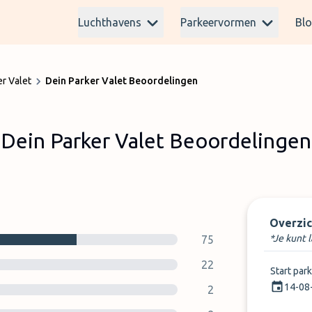
Luchthavens
Parkeervormen
Bl
er Valet
Dein Parker Valet Beoordelingen
Dein Parker Valet Beoordelingen
Overzic
*Je kunt 
75
22
Start par
14-08
2