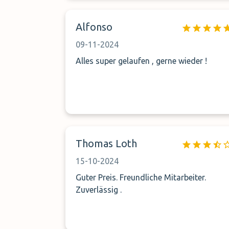
Freundlichkeit war nicht gut und
Pünktlichkeit beim zurückkommen hat
Alfonso
nicht gepasst. Den Parkplatz kann ich
nicht einschätzen
09-11-2024
Alles super gelaufen , gerne wieder !
Thomas Loth
15-10-2024
Guter Preis. Freundliche Mitarbeiter.
Zuverlässig .