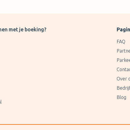
men met je boeking?
Pagin
FAQ
Partn
Parke
Conta
Over 
Bedri
Blog
l