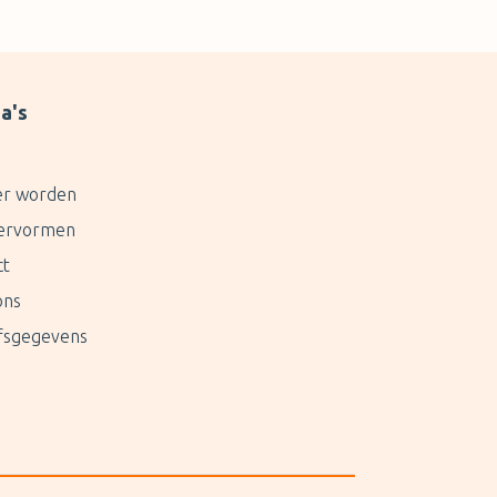
a's
er worden
ervormen
ct
ons
jfsgegevens