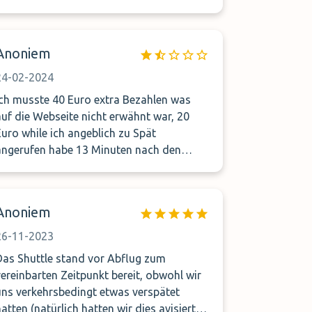
Anoniem
24-02-2024
ich musste 40 Euro extra Bezahlen was
auf die Webseite nicht erwähnt war, 20
ro while ich angeblich zu Spät
angerufen habe 13 Minuten nach den
angegeben Zeit und die ander 20 Euro
whil ich nachts angekommen bin
Anoniem
26-11-2023
Das Shuttle stand vor Abflug zum
vereinbarten Zeitpunkt bereit, obwohl wir
uns verkehrsbedingt etwas verspätet
hatten (natürlich hatten wir dies avisiert).