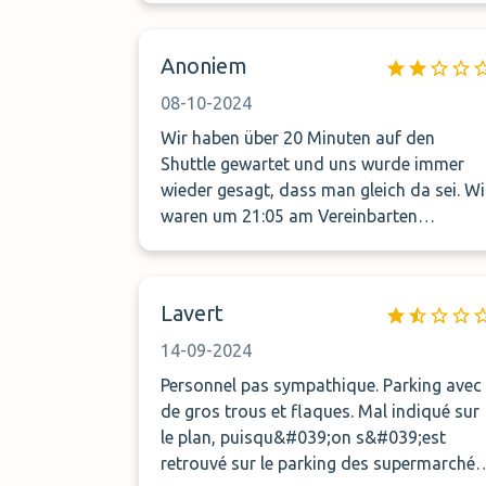
Anoniem
08-10-2024
Wir haben über 20 Minuten auf den
Shuttle gewartet und uns wurde immer
wieder gesagt, dass man gleich da sei. Wi
waren um 21:05 am Vereinbarten
Treffpunkt und mussten wegen 5 Minute
Nachtzuschlag von 20€ zahlen. Finde ich
persönlich ziemlich frech, wenn man eh
Lavert
schon zu spät ist.
14-09-2024
Personnel pas sympathique. Parking avec
de gros trous et flaques. Mal indiqué sur
le plan, puisqu&#039;on s&#039;est
retrouvé sur le parking des supermarchés