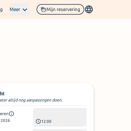
og
Meer
Mijn reservering
ht
later altijd nog aanpassingen doen.
keren
-2026
12:00