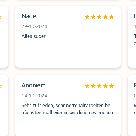
Freundlichkeit war nicht gut und
Pünktlichkeit beim zurückkommen hat
Nagel
nicht gepasst. Den Parkplatz kann ich
nicht einschätzen
29-10-2024
Alles super
Anoniem
14-10-2024
Sehr zufrieden, sehr nette Mitarbeiter, bei
nächsten mall wieder werde ich es buchen