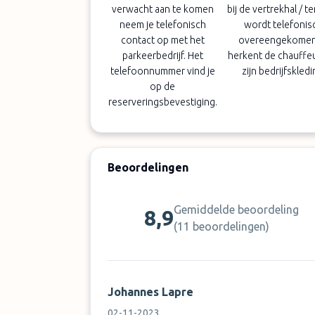
verwacht aan te komen
bij de vertrekhal / t
neem je telefonisch
wordt telefonis
contact op met het
overeengekomen,
parkeerbedrijf. Het
herkent de chauffe
telefoonnummer vind je
zijn bedrijfskledi
op de
reserveringsbevestiging.
Beoordelingen
Gemiddelde beoordeling
8,9
(
11 beoordelingen
)
Johannes Lapre
02-11-2023