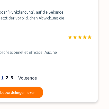
sogar "Punktlandung", auf die Sekunde
 setzt der vorbildlichen Abwicklung die
rofessionnel et efficace. Aucune
1
2
3
Volgende
Meer beoordelingen lezen
beoordelingen lezen