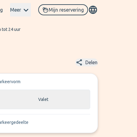
og
Meer
Mijn reservering
 tot 24 uur
Delen
arkeervorm
Valet
arkeergedeelte