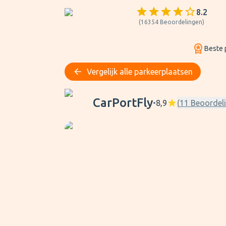
8.2
(
16354
Beoordelingen
)
Beste p
Vergelijk alle parkeerplaatsen
CarPortFly
CarPortFly
•
8,9
(
11
Beoordel