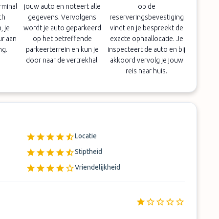
erminal
jouw auto en noteert alle
op de
ch
gegevens. Vervolgens
reserveringsbevestiging
 je
wordt je auto geparkeerd
vindt en je bespreekt de
ur aan
op het betreffende
exacte ophaallocatie. Je
ng.
parkeerterrein en kun je
inspecteert de auto en bij
door naar de vertrekhal.
akkoord vervolg je jouw
reis naar huis.
Locatie
Stiptheid
Vriendelijkheid