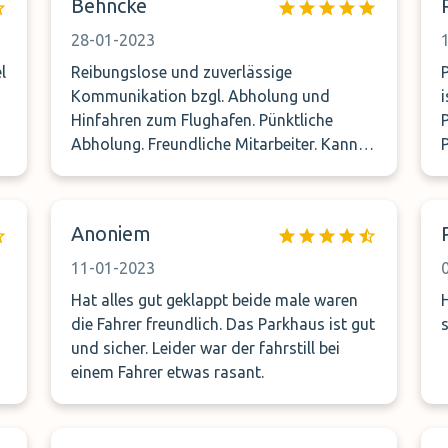
Platz. Würde man null Sterne vergeben
Behncke
auch gefunden. Wir nutzen jährlich
können würden wir dieses definitiv
mehrmals Parkplätze vor allem in
28-01-2023
machen! Noch nie haben wir so einen
Hamburg und Berlin und so etwas hatten
l
schlechten Service erlebt und wir nehmen
Reibungslose und zuverlässige
Pün
wir noch nie erlebt. Wenn man genau
so einen Dienst nicht zum ersten Mal in
Kommunikation bzgl. Abholung und
einschätzen kann, wann man vor Ort sein
Anspruch.
Hinfahren zum Flughafen. Pünktliche
kann, mag es funktionieren, aber nicht bei
Abholung. Freundliche Mitarbeiter. Kann
P
bei einer Anfahrt von 500 Km.
ich nur weiter empfehlen.
Anoniem
11-01-2023
Hat alles gut geklappt beide male waren
die Fahrer freundlich. Das Parkhaus ist gut
s
und sicher. Leider war der fahrstill bei
einem Fahrer etwas rasant.