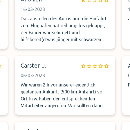
16-03-2023
Das abstellen des Autos und die Hinfahrt
zum Flughafen hat reibungslos geklappt,
der Fahrer war sehr nett und
hilfsbereit(etwas jünger mit schwarzen
Haaren). Leider haben wir beim abholen
eine ganz andere Erfahrung machen
müssen. Der Fahrer(älterer Mann und
Carsten J.
grauen Haaren) war sehr respektlos und
schon fast beleidigend und gegenüber.
06-03-2023
Seine Fahrweise war eine Zumutung, wir
Wir waren 2 h vor unserer eigentlich
waren sehr froh als die Fahrt vorbei war.
geplanten Ankunft (500 km Anfahrt) vor
Ich weiß nicht wo dieser Herr seinen
Ort bzw. haben den entsprechenden
Führerschein gemacht hat aber in so
Mitarbeiter angerufen. Wir sollten dann
einem Beruf ist er definitiv falsch
die 2 h vor Ort warten bis er sich zum
aufgehoben. Seine unhöfliche Art und sein
r
Parkplatz begeben wollte. Daher haben wir
Umgangston waren sowas von falsch am
d
uns kurzfristig einen anderen gesucht und