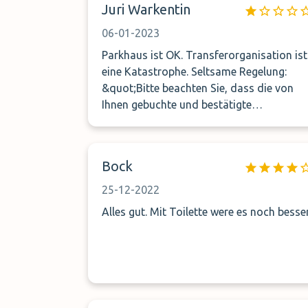
Juri Warkentin
06-01-2023
Parkhaus ist OK. Transferorganisation ist
eine Katastrophe. Seltsame Regelung:
&quot;Bitte beachten Sie, dass die von
Ihnen gebuchte und bestätigte
Ankunftszeit mit einer Toleranz
plus/minus 5 Minuten verbindlich ist.
Zeitabweichungen können zu Wartezeiten
Bock
führen. Die dadurch verursachten
Mehrkosten können Ihnen vom
25-12-2022
Parkplatzbetreiber in Rechnung gestellt
Alles gut. Mit Toilette were es noch besser
werden.&quot; Leider bekommt man das
erst bei dem Buchungsbestätigung, sonst
hätte ich das Parken nicht gebucht.
Transfer zum Terminal 2 hat bei der
Hinreise ca. 1 Stunde gedauert. Bei
Rückreise konnte ich mehr als zwei