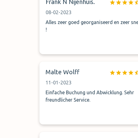
Frank N Nijenhuis.
auch gefunden. Wir nutzen jährlich
mehrmals Parkplätze vor allem in
08-02-2023
Hamburg und Berlin und so etwas hatten
Alles zeer goed georganiseerd en zeer sne
wir noch nie erlebt. Wenn man genau
!
einschätzen kann, wann man vor Ort sein
kann, mag es funktionieren, aber nicht bei
bei einer Anfahrt von 500 Km.
Malte Wolff
11-01-2023
Einfache Buchung und Abwicklung. Sehr
freundlicher Service.