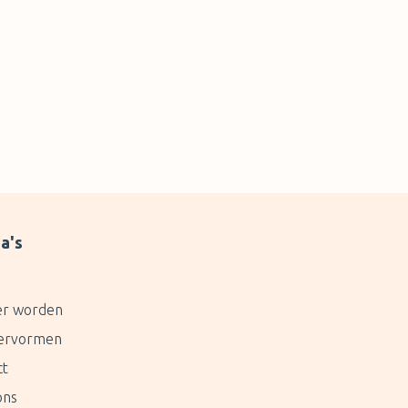
a's
er worden
ervormen
ct
ons