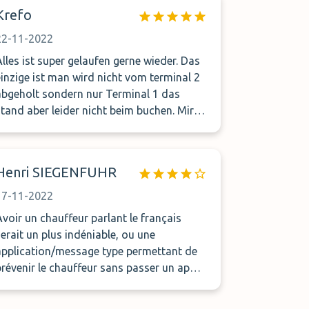
Krefo
22-11-2022
Alles ist super gelaufen gerne wieder. Das
einzige ist man wird nicht vom terminal 2
abgeholt sondern nur Terminal 1 das
tand aber leider nicht beim buchen. Mir
Freundlichen Grüßen Krefo
Henri SIEGENFUHR
17-11-2022
Avoir un chauffeur parlant le français
serait un plus indéniable, ou une
application/message type permettant de
prévenir le chauffeur sans passer un appel
pour le moins compliqué... RAS pour le
este, merci! :-)