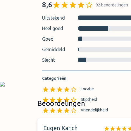
8,6
92
beoordelingen
Uitstekend
Heel goed
Goed
Gemiddeld
Slecht
Categorieën
Locatie
Stiptheid
Beoordelingen
Vriendelijkheid
Eugen Karich