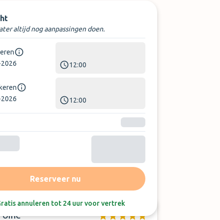
ht
later altijd nog aanpassingen doen.
keren
-2026
12:00
rkeren
-2026
12:00
Sorteer op:
Laatste beoordeling
Reserveer nu
ratis annuleren tot 24 uur voor vertrek
Toine