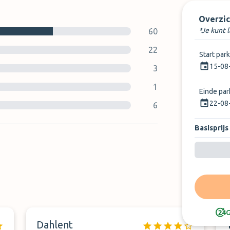
Overzic
*Je kunt 
60
22
Start par
15-08
3
1
Einde pa
22-08
6
Basisprijs
G
Dahlent