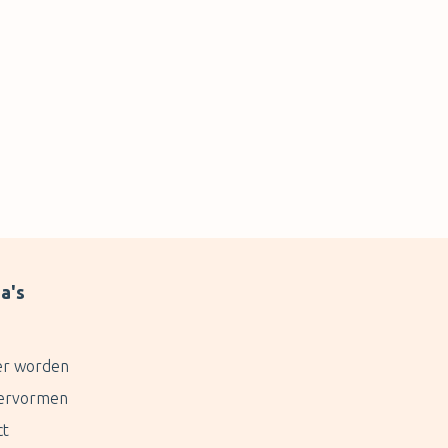
rules so it will become more clear for the
customers.
a's
er worden
ervormen
ct