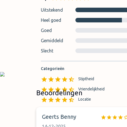
Uitstekend
Heel goed
Goed
Gemiddeld
Slecht
Categorieën
Stiptheid
Vriendelijkheid
Beoordelingen
Locatie
Vindbaarheid van overdrach
Geerts Benny
14-12-2025