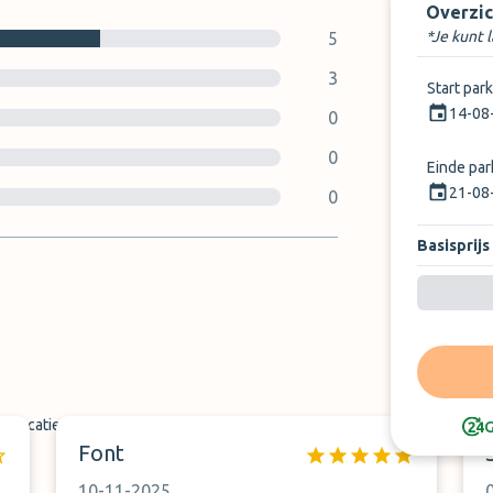
Overzic
*Je kunt 
5
3
Start par
14-08
0
0
Einde pa
21-08
0
Basisprijs
tslocatie
G
Font
10-11-2025