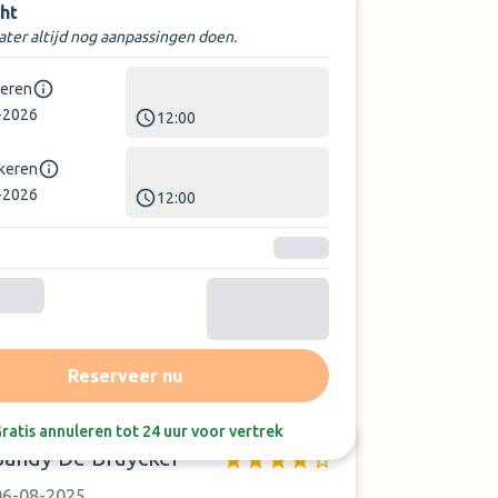
ht
later altijd nog aanpassingen doen.
keren
-2026
12:00
rkeren
-2026
12:00
Sorteer op:
Laatste beoordeling
Reserveer nu
ratis annuleren tot 24 uur voor vertrek
Sandy De Bruycker
06-08-2025