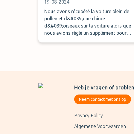
19-08-2024
Nous avons récupéré la voiture plein de
pollen et d&#039;une chiure
d&#039;oiseaux sur la voiture alors que
nous avions réglé un supplément pour
qu&#039;elle soit couverte. C&#039;est l
bémol à la prestation sinon contact et
ponctualité au top !
Heb je vragen of proble
Neem contact met ons op
Privacy Policy
Algemene Voorwaarden