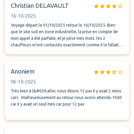
Christian DELAVAULT
16-10-2025
Voyage départ le 01/10/2025 retour le 16/10/2025. Bien
que le site soit en zone industrielle, la prise en compte de
mon appel à été parfaite, et je pèse mes mots. les 2
chauffeurs m’ont contactés exactement comme il le fallait. si
j'ai fait attendre le premier au départ car je n'avais pas entré
PARCONOR 23 dans mon GPS. au retour j'ai été contacté par
le chauffeur au moment où je récupérai ma première valise,
Anoniem
et nous somme arrivés ensemble au point de rencontre. Je
ne pouvais pas espérer mieux, Merci
06-10-2025
Très bien à l&#039;aller, nous étions 12 pax Il y avait 2 minis
cars . Malheureusement au retour nous avons attendu 1h00
car il y avait un seul mini car pour 12 pax