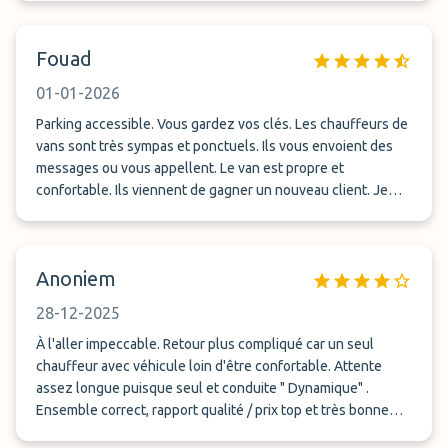
un message 10 minutes avant pour me dire qu'il nous
attendait sur le parking. Au retour de vacances, le chauffeur
Fouad
me demande de le prévenir lorsque j'ai récupéré mes
valises, chose que je fais. Il m'appelle dans la foulée me
01-01-2026
disant qu'il a déjà des clients et donc pas de place pour nous
(4 personnes), il fait l'aller retour. Puis 30 minutes après, il
Parking accessible. Vous gardez vos clés. Les chauffeurs de
attend encore des clients. Au final, nous avons attendu
vans sont très sympas et ponctuels. Ils vous envoient des
1h15 à l'aéroport. La personne s'est excusée à nombreuses
messages ou vous appellent. Le van est propre et
reprises. Le service est très bien organisé et les chauffeurs
confortable. Ils viennent de gagner un nouveau client. Je
communiquent par message ce qui est rassurant. Dommage
recommande sans hésitation !!
qu'on ait dû attendre autant de temps au retour.
Anoniem
28-12-2025
À l'aller impeccable. Retour plus compliqué car un seul
chauffeur avec véhicule loin d'être confortable. Attente
assez longue puisque seul et conduite " Dynamique" .
Ensemble correct, rapport qualité / prix top et très bonne
situation