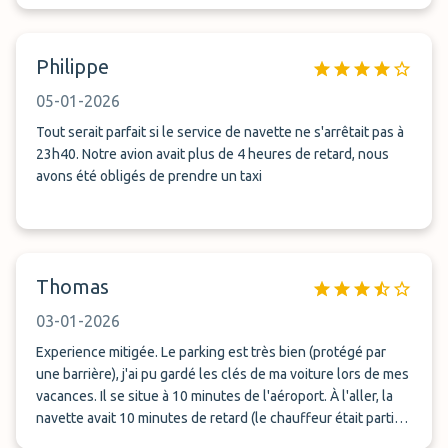
un appel, qu'il est trop tard et que nous devons prendre un
bolt. Cela nous a coûté 50 euros supplémentaires. Sur vos
CGV il est indiqué service jusque minuit. Nous étions encore
Philippe
dans les temps.
05-01-2026
Tout serait parfait si le service de navette ne s'arrêtait pas à
23h40. Notre avion avait plus de 4 heures de retard, nous
avons été obligés de prendre un taxi
Thomas
03-01-2026
Experience mitigée. Le parking est très bien (protégé par
une barrière), j'ai pu gardé les clés de ma voiture lors de mes
vacances. Il se situe à 10 minutes de l'aéroport. À l'aller, la
navette avait 10 minutes de retard (le chauffeur était parti
faire le plein d'essence du trafic) alors qu'il m'avait envoyé