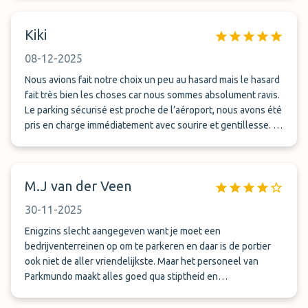
Kiki
08-12-2025
Nous avions fait notre choix un peu au hasard mais le hasard
fait très bien les choses car nous sommes absolument ravis.
Le parking sécurisé est proche de l’aéroport, nous avons été
pris en charge immédiatement avec sourire et gentillesse. Le
retour a été tout aussi ponctuel et toujours avec sourire et
professionnalisme Merci à vous et nous ne manquerons pas
de faire appel de nouveau à vos services pour nos prochains
M.J van der Veen
déplacements depuis l’aéroport CDG 🙂
30-11-2025
Enigzins slecht aangegeven want je moet een
bedrijventerreinen op om te parkeren en daar is de portier
ook niet de aller vriendelijkste. Maar het personeel van
Parkmundo maakt alles goed qua stiptheid en
vriendelijkheid. Top👌🏻