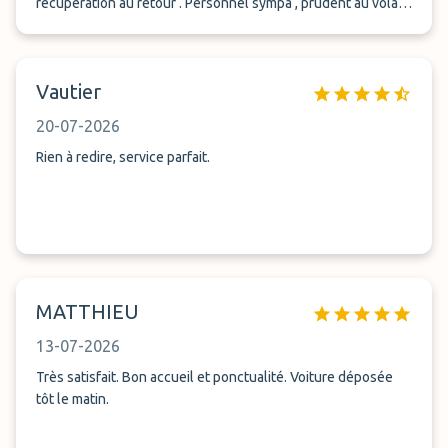
récupération au retour . Personnel sympa , prudent au volant
. Aucune mauvaise surprise . Je recommande vraiment cette
solution de parking . Que des avantages .
Vautier
20-07-2026
Rien à redire, service parfait.
MATTHIEU
13-07-2026
Très satisfait. Bon accueil et ponctualité. Voiture déposée
tôt le matin.