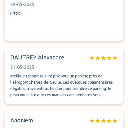
29-05-2025
Prfait
DAUTREY Alexandre
21-05-2025
Meilleur rapport qualité prix pour un parking près de
l’aéroport Charles-de-Gaulle. Les quelques commentaires
négatifs m’avaient fait hésiter pour prendre ce parking Je
peux vous dire que ces mauvais commentaires sont
totalement faux Ma compagne et moi avons réservé pour
quasiment 15 jours de parking, nous en avons eu pour 45 €.
Dès que nous sommes arrivés , cinq minutes après, nous
Anoniem
partions dans la navette pour l’aéroport. Au retour, si nous
passons les deux appel comme demandé, la navette est