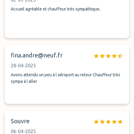
la peur de rater le vol. Ceci pour vous faire signer la facture
et encaisser tout de suite.
Accueil agréable et chauffeur très sympathique..
fina.andre@neuf.fr
28-04-2025
Avons attendu un peu à l aéroport au retour Chauffeur très
sympa à l aller
Souvre
06-04-2025