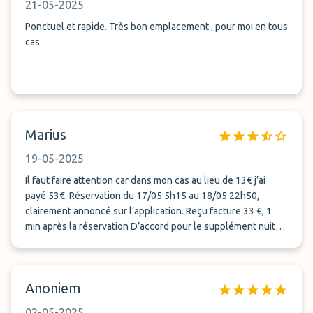
21-05-2025
directement là à notre sortie de l’aéroport. Tout le personnel
est très gentil que ce soit les conducteurs ou les personnes
Ponctuel et rapide. Très bon emplacement , pour moi en tous
du bureau. Nous reviendrons pour nos prochains voyages
cas
c’est certain. Encore merci.
Marius
19-05-2025
Il faut faire attention car dans mon cas au lieu de 13€ j’ai
payé 53€. Réservation du 17/05 5h15 au 18/05 22h50,
clairement annoncé sur l’application. Reçu facture 33 €, 1
min après la réservation D’accord pour le supplément nuit
20€ et la facture de 33€ Pas d’accord de rajouter sur place
encore 20 € cause jours fériés ! Et arrivé au total 4 fois le prix
annoncé !!! Si le parking était honnête, il mettrait la facture
Anoniem
53 € tout de suite. À moi de décider ensuite si j’accepte ou
pas, mais le parking préfère jouer sur le stresse du client et
02-05-2025