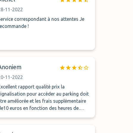
place. Nous espérons un remboursement
du premier paiement que nous avions fait
28-11-2022
n ligne...
Service correspondant à nos attentes Je
recommande !
Anoniem
20-11-2022
Excellent rapport qualité prix la
signalisation pour accéder au parking doit
être améliorée et les frais supplémentaire
de10 euros en fonction des heures de.
Départ ou d arrivée ou bien même
concernant lexedant bagage doivent être
mis plus en avant lors de la reservaton