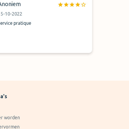
Anoniem
15-10-2022
service pratique
a's
er worden
ervormen