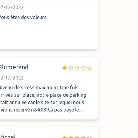
17-12-2022
Vous êtes des voleurs
Plumerand
12-12-2022
Niveau de stress maximum. Une fois
arrivés sur place, notre place de parking
était annulée car le site sur lequel nous
avions réservé n&#039;a pas payé le
propriétaire du parking depuis plus de
deux mois. Nous avons dû payer une
nouvelle fois le parking pour avoir une
Michel