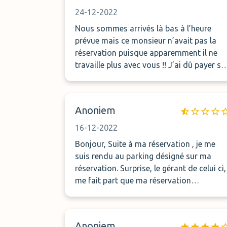
24-12-2022
Nous sommes arrivés là bas à l’heure
prévue mais ce monsieur n’avait pas la
réservation puisque apparemment il ne
travaille plus avec vous !! J’ai dû payer su
place une nouvelle fois puisque je n’avais
pas d’autres solutions à 3h de mon
voyage !! Merci pour l’arnaque j’espère un
Anoniem
remboursement, puisque j’ai payé sur
place 91€ pour les 13 jours……
16-12-2022
Bonjour, Suite à ma réservation , je me
suis rendu au parking désigné sur ma
réservation. Surprise, le gérant de celui ci,
me fait part que ma réservation
n&#039;est pas valable et que celui ci ne
fait plus partie le la plateforme. Donc
j&#039;ai été obligé de payer à nouveau 
Anoniem