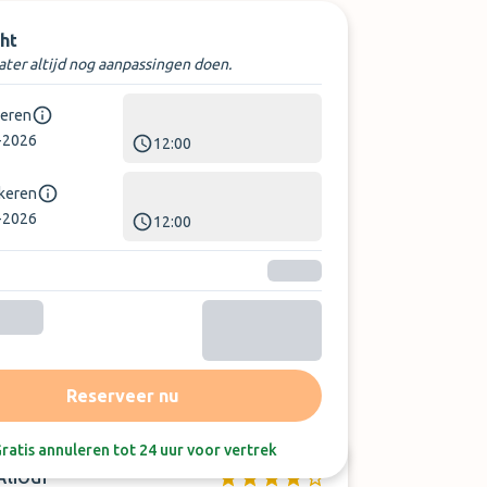
ht
later altijd nog aanpassingen doen.
keren
-2026
12:00
rkeren
-2026
12:00
Sorteer op:
Laatste beoordeling
Reserveer nu
ratis annuleren tot 24 uur voor vertrek
Alioui