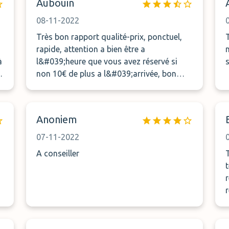
Aubouin
08-11-2022
Très bon rapport qualité-prix, ponctuel,
rapide, attention a bien être a
nave
à
l&#039;heure que vous avez réservé si
non 10€ de plus a l&#039;arrivée, bon
c&#039;est noté dans le contrat. Temps
e.
pis pour moi. Allez y les yeux fermés.
Anoniem
07-11-2022
A conseiller