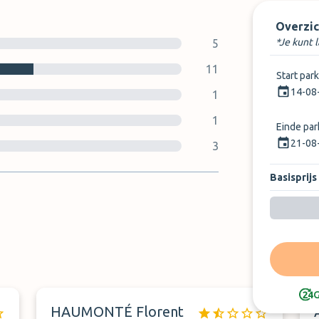
Overzic
*Je kunt 
5
11
Start par
14-08
1
1
Einde pa
21-08
3
Basisprijs
G
HAUMONTÉ Florent