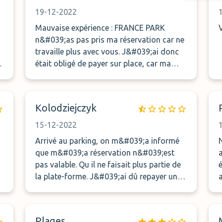
19-12-2022
Mauvaise expérience : FRANCE PARK
n&#039;as pas pris ma réservation car ne
travaille plus avec vous. J&#039;ai donc
r
était obligé de payer sur place, car ma
réservation non prise. Je souhaite
d&#039;ailleurs voir avec vous le
remboursement de mes frais par votre
Kolodziejczyk
site. Envoi possible de la facture payée sur
place.
15-12-2022
Arrivé au parking, on m&#039;a informé
que m&#039;a réservation n&#039;est
pas valable. Qu il ne faisait plus partie de
la plate-forme. J&#039;ai dû repayer un
stationnement. J&#039;aimerais me faire
rembourser ma réservation .
à
Plages