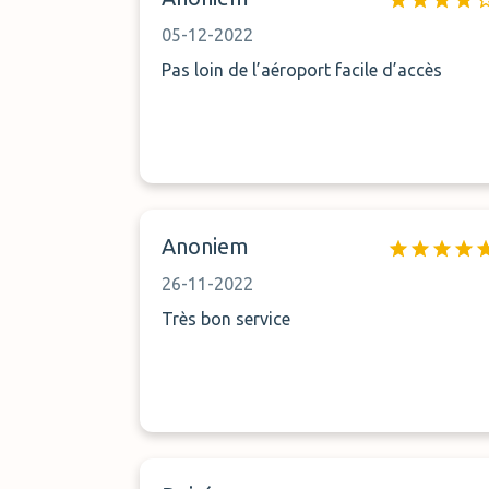
FRANCE PARK de Goussainville la somme
de 60 euros. Je vous demande de bien
05-12-2022
vouloir procéder au remboursement des
Pas loin de l’aéroport facile d’accès
47 euros . Merci
Anoniem
26-11-2022
Très bon service