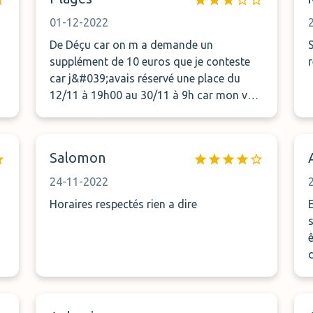
01-12-2022
e
De Déçu car on m a demande un
supplément de 10 euros que je conteste
car j&#039;avais réservé une place du
12/11 à 19h00 au 30/11 à 9h car mon vol
arrivé à 6h et j&#039;avais pris une marge
et vous m&#039;avez pris à 7h25 à
l&#039;aéroport. Merci de me donner une
Salomon
explication.
24-11-2022
Horaires respectés rien a dire