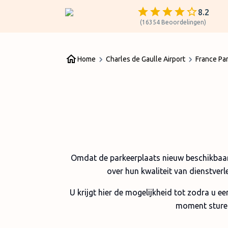
8.2
(
16354
Beoordelingen
)
Home
Charles de Gaulle Airport
France Pa
Omdat de parkeerplaats nieuw beschikbaar
over hun kwaliteit van dienstver
U krijgt hier de mogelijkheid tot zodra u e
moment sturen